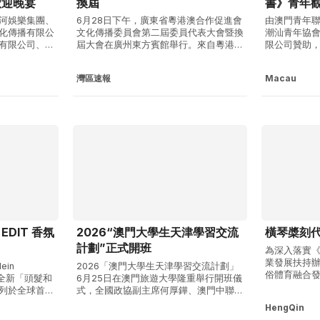
歡迎晚宴
換屆
書》青年
圓滿舉行
河娛樂集團、
6月28日下午，廣東省粵港澳合作促進會
由澳門青年
化傳播有限公
文化傳播委員會第二屆委員代表大會暨換
潮汕青年協
有限公司、滙
屆大會在廣州東方賓館舉行。來自粵港澳
限公司贊助
司澳門分公司
三地文化傳播界的200多名代表齊聚一
司、滙豐人壽
電影主創團隊
堂，共商新時代粵港澳文化傳播融合發展
門分公司支
灣區速報
Macau
舉行。電影《給
大計，為推動粵港澳大灣區建設貢獻文化
播協會協辦
言拍攝、幾乎
智慧和傳媒力量。廣東省人大常務會副主
阿嬤的情書
評如潮，靠口
任、省總工會主席、廣東省粵港澳合作促
會」，於6月
進會會長黃...
電影院隆重舉.
EDIT 香氛
2026“澳門大學生天津學習交流
橫琴槳刻
計劃”正式開班
為深入落實
業發展扶持
ein
2026「澳門大學生天津學習交流計劃」
俗體育融合
推出全新「頭髮和
6月25日在澳門旅遊大學隆重舉行開班儀
IP，橫琴龍
列於全球首間
式，全國政協副主席何厚鏵、澳門中聯辦
帶深化與各
專櫃首度亮相。全
副主任楊偉群等人出席。本澳5間大專院
HengQin
現體育健兒的
無負擔的感官
校共26名大學生到天津學習交流2週。該