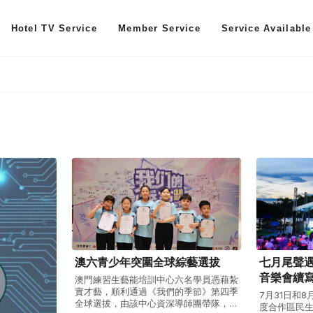
Hotel TV Service
Member Service
Service Available
澳六青少年突圍全球綜藝選拔
七月尾聲
音樂會續
澳門練習生藝能培訓中心六名學員憑藉紮
實才藝，順利通過《我們的季節》第四季
7月31日和8
全球選拔，由該中心資深導師團帶隊，獲
度合作區民