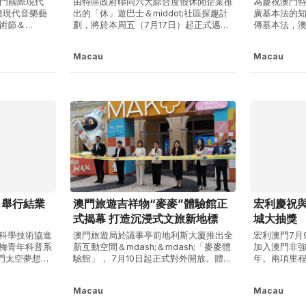
澳門國際現代
由特區政府聯同六大綜合度假休閒企業推
為慶祝澳門特
澳現代音樂藝
出的「休」遊巴士＆middot;社區探趣計
廣基本法的
術節＆
劃，將於本周五（7月17日）起正式邁入
傳基本法，
會在橫琴中交
第二階段（「休」遊巴士2.0）。升級
「基本法宣
舉辦。活動立
後，路線網絡將由原有的10條大幅擴展至
踴躍參加，比
Macau
Macau
向粵港澳大灣
共14條，新增4條由旅遊熱點直達社區的
動由澳門基
本屆藝術節演
專線，並延長運營期至2027年1月3日，
大學藝術及
作等核心內
旨在進一步精準引流旅客深入社區...
作人協會、
創意發展...
」舉行結業
澳門旅遊吉祥物“麥麥”體驗館正
宏利慶祝與
式揭幕 打造沉浸式文旅新地標
城大抽獎
科學技術協進
澳門旅遊局於議事亭前地利斯大廈推出全
宏利澳門7月
梅青年科普系
新互動空間＆mdash;＆mdash;「麥麥體
加入澳門非
「澳門太空夢想計
驗館」， 7月10日起正式對外開放。體驗
年。兩項里
7月11日於
館以澳門旅遊吉祥物「麥麥」為核心，融
門居民提升
禮，表彰於計
合旅遊、文創、科技與故事敘事，為參觀
同階段的健
Macau
Macau
，近300名嘉
者帶來沉浸式互動體驗，進一步提升「麥
需要。為慶祝
見證。 港澳
麥」作為本地標誌性IP的知名度，推廣澳
時推出全城