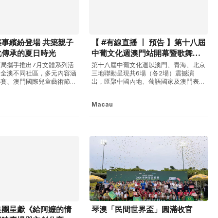
事繽紛登場 共築親子
【 #有線直播 丨 預告 】第十八屆
化傳承的夏日時光
中葡文化週澳門站開幕暨歌舞表
演直播
局攜手推出7月文體系列活
第十八屆中葡文化週以澳門、青海、北京
及全澳不同社區，多元內容涵
三地聯動呈現共6場（各2場）震撼演
聯賽、澳門國際兒童藝術節、
出，匯聚中國內地、葡語國家及澳門表演
閱讀推廣、藝術展演及音樂演
者同台獻藝。活動以「中葡文化相匯 四
民在盛夏中享受文體樂趣，持
海皆為知音」為主題，多元舞台精彩呈
Macau
力澳門、文化澳門、幸福澳
現，打造視聽共鳴盛會。 直播時間： 6
景。世界女排聯賽總決賽7
月30日 18:00-21:00中葡文化週澳門站開
童藝術節貫穿暑期 藝遊雅文
幕暨歌舞表演 7月1日 18:00-...
...
集團呈獻《給阿嬤的情
琴澳「民間世界盃」圓滿收官