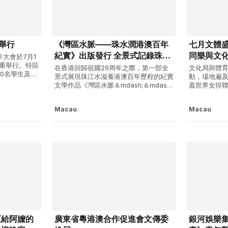
動舉行
《灣區水脈——珠水潤港澳百年
七月文體盛
紀實》出版發行 全景式記錄珠江
同樂與文
年大會於7月1
水滋養港澳百年歷程
隆重舉行。特區
在香港回歸祖國29周年之際，第一部全
文化局與體育
00名學生及各
景式展現珠江水滋養港澳百年歷程的紀實
動，場地遍
體育館觀看
文學作品《灣區水脈＆mdash;＆mdash;
蓋世界女排
周年大會」直
珠水潤港澳百年紀實》，由廣東花城出版
康體競技、
觀看，聆聽習
社正式出版發行。該書是2025年度佛山
出等，讓居
領會其中蘊含
Macau
Macau
市文藝精品扶持獎勵項目、中共佛山市委
續踐行「活
黨帶領國家從
宣傳部扶持項目、佛山市文學藝術界聯合
門」的發展願
會文藝推優項目。《灣區水脈＆mdas...
月爭冠 兒
加開周五場次「
《給阿嬤的
廣東省粵港澳合作促進會文傳委
銀河娛樂