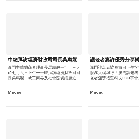
處長趙寶威、國際青年商會中國澳門總會
地區首次有載荷專家參與國家
會長陳嘉俊...
中總拜訪經濟財政司司長吳惠嫻
護老者嘉許優秀分享
澳門中華總商會理事長馬志毅一行十三人
澳門護老者協會前日下午於
於七月六日上午十一時拜訪經濟財政司司
服務大樓舉行「澳門護老者
長吳惠嫻，就工商界及社會關切議題進行
老者頒獎禮暨科技FUN享
座談交流。 馬志毅向吳惠嫻履新司長一
「嘉許無私奉獻，共創智慧
職致以祝賀。他表示，工商界關注政府如
題，吸引約七十名獲獎者及
Macau
Macau
何用好穩健的財政實力，推動有為政府與
面溫馨熱鬧。會長林燕妮致
有效市場相結合。中總分別就注資社保基
本澳老齡化加深，科技輔具
金、社區商舖裝修、產假報酬補貼計劃、
老者壓力的重要幫手，冀藉
發行政府穩健...
交流，讓科技更...