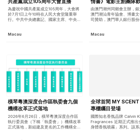
共產黨成立105周年大會直播
情書》電影主創團隊
為慶祝中國共產黨成立105周年，大會將
由澳門潮州同鄉會主辦，銀
於7月1日上午10時在人民大會堂隆重舉
澳門潮汕青年協會、博畫文
行。中共中央總書記、國家主席、中央軍
司贊助，澳門華人銀行股份
委主席習近平將向「七一勳章」獲得者頒
豐人壽保險（國際）有限公
授勳章並發表重要講話。
支持的「《給阿嬤的情書》
Macau
Macau
歡迎晚宴」6月28日圓滿
阿嬤的情書》全片以潮汕方
全素人主演，自上映以來好
碑自發傳播...
橫琴粵澳深度合作區執委會九個
全球首間 MY SCENT 
機構改革正式落地
專櫃矚目登場
2026年6月26日，橫琴粵澳深度合作區
國際知名香氛品牌 Calvin Kl
執行委員會（下稱「執委會」）機構改革
Fragrances 近期正式
正式落地，新組建及更名的工作機構全面
身體香氛噴霧」系列。該系
掛牌運作。本輪改革緊扣服務澳門經濟適
MY SCENT EDIT 香氛
度多元發展的初心使命，對執委會機構設
新系列主打純素配方與輕盈