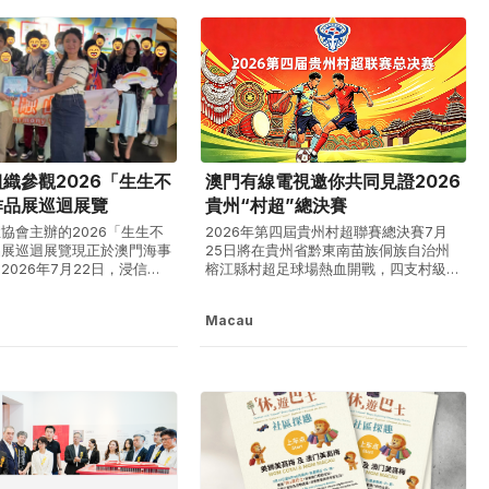
塑，...
織參觀2026「生生不
澳門有線電視邀你共同見證2026
作品展巡迴展覽
貴州“村超”總決賽
協會主辦的2026「生生不
2026年第四屆貴州村超聯賽總決賽7月
品展巡迴展覽現正於澳門海事
25日將在貴州省黔東南苗族侗族自治州
2026年7月22日，浸信會
榕江縣村超足球場熱血開戰，四支村級勁
會服務處樂融山莊院長羅寶珍
旅將向年度最高榮譽發起衝擊，「榕耀之
二十多位學員前往參觀。澳門
夜」將再度點燃黔東南夏日激情。 歷經
Macau
副理事長陳曉英及澳門海事博
多輪小組賽、淘汰賽激烈比拼，車江一
務主管熱情接待。 本次
村、平永村、忠誠村、大利村侗寨足球隊
」藝術作品展題材豐富多元，
成功闖入四強，決賽日忠誠村將迎戰大利
村侗寨隊角逐...