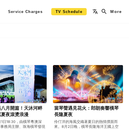
More
Service Charges
TV Schedule
遇八月開篇！天沐河畔
當琴聲遇見花火：郎朗奏響橫琴
寫夏夜滾燙浪漫
長隆夏夜
月1日18:30，由橫琴粵澳深
伶仃洋的海風交織著夏日的熱情撲面而
生事務局主辦、珠海橫琴發現
來。8月2日晚，橫琴長隆海洋王國上空