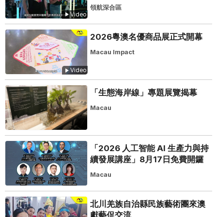
領航深合區
Video
2026粵澳名優商品展正式開幕
Macau Impact
Video
「生態海岸線」專題展覽揭幕
Macau
「2026 人工智能 AI 生產力與持
續發展講座」8月17日免費開鑼
Macau
北川羌族自治縣民族藝術團來澳
獻藝促交流