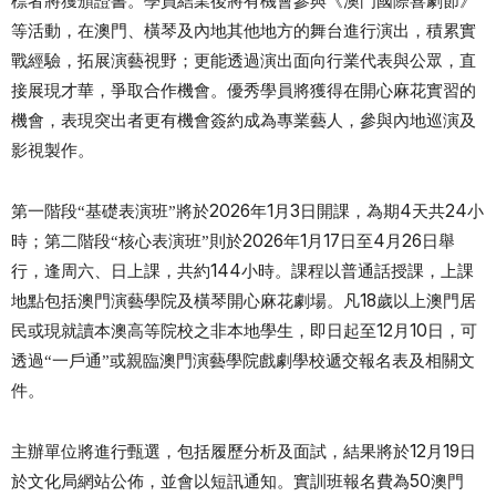
標者將獲頒證書。學員結業後將有機會參與《澳門國際喜劇節》
等活動，在澳門、橫琴及內地其他地方的舞台進行演出，積累實
戰經驗，拓展演藝視野；更能透過演出面向行業代表與公眾，直
接展現才華，爭取合作機會。優秀學員將獲得在開心麻花實習的
機會，表現突出者更有機會簽約成為專業藝人，參與內地巡演及
影視製作。
2026
1
3
4
24
第一階段“基礎表演班”將於
年
月
日開課，為期
天共
小
2026
1
17
4
26
時；第二
階段“核心表演班”則於
年
月
日至
月
日舉
144
行，逢周六、日上課，共約
小時。課程以普通話授課，上課
18
地點包括澳門演藝學院及橫琴開心麻花劇場。凡
歲以上澳門居
12
10
民或現就讀本澳高等院校之非本地學生，即日起至
月
日，可
透過“一戶通”或親臨澳門演藝學院戲劇學校遞交報名表及相關文
件。
12
19
主辦單位將進行甄選，包括履歷分析及面試，結果將於
月
日
50
於文化局網站公佈，並會以短訊通知。實訓班報名費為
澳門