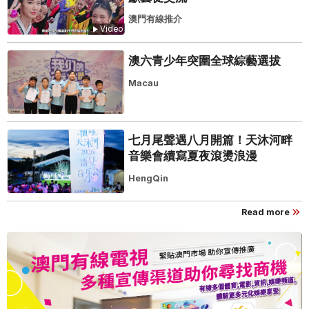
澳門有線推介
Video
澳六青少年突圍全球綜藝選拔
Macau
七月尾聲遇八月開篇！天沐河畔
音樂會續寫夏夜滾燙浪漫
HengQin
Read more