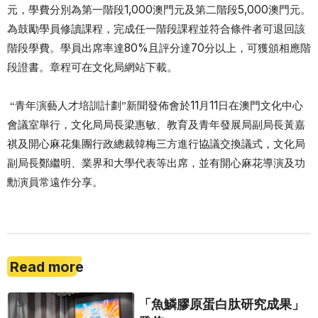
1,000
5,000
元，學費分別為第一階段
澳門元及第二階段
澳門元。
為鼓勵學員修讀課程，完成任一階段課程並符合條件者可退回該
80%
70
階段學費。學員出席率達
且評分達
分以上，可獲頒相應階
段證書。章程可在文化局網站下載。
11
11
“青年演藝人才培訓計劃”新聞發佈會於
月
日在澳門文化中心
會議室
舉行，文化局局長梁惠敏、教育及青年發展局副局長黃嘉
祺及開心麻花集團行政總裁韓梅三方進行協議交換議式，文化局
副局長鄭繼明、業界和大學代表等
出席，並有開心麻花導演及功
勳演員常遠作分享。
Read more
「魚鱗膠原蛋白肽研究成果」