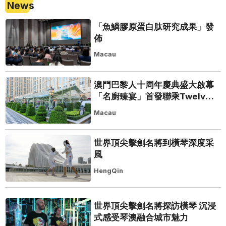
News
「魚鱗膠原蛋白肽研究成果」發
佈
Macau
澳門巴黎人十周年慶典盛大啟幕
「名廚臻宴」首發聯乘Twelve
25演繹極致法式風雅
Macau
世界頂尖擊劍名將到橫琴深度采
風
HengQin
世界頂尖擊劍名將探訪橫琴 沉浸
式感受琴澳融合城市魅力