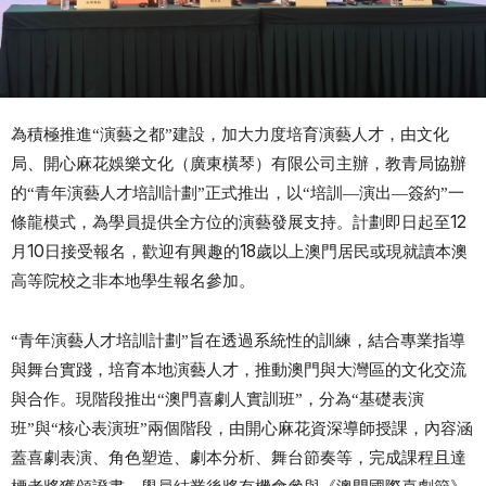
為積極推進“演藝之都”建設，加大力度培育演藝人才，由文化
局、開心麻花娛樂文化（廣東橫琴）有限公司主辦，教青局協辦
的“青年演藝人才培訓計劃”正式推出，以“培訓—演出—簽約”一
12
條龍模式，為學員提供全方位的演藝發展支持。計劃即日起至
10
18
月
日接受報名，歡迎有興趣的
歲以上澳門居民或現就讀本澳
高等院校之非本地學生報名參加。
“青年演藝人才培訓計劃”旨在透過系統性的訓練，結合專業指導
與舞台實踐，培育本地演藝人才，推動澳門與大灣區的文化交流
與合作。現階段推出“澳門喜劇人實訓班”，分為“基礎表演
班”與“核心表演班”兩個階段，由開心麻花資深導師授課，內容涵
蓋喜劇表演、角色塑造、劇本分析、舞台節奏等，完成課程且達