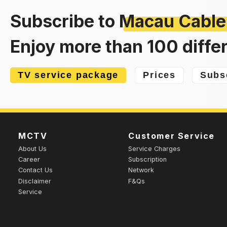
Subscribe to
Macau Cable
Enjoy more than 100 diffe
TV service package
Prices
Subs
MCTV
Customer Service
About Us
Service Charges
Career
Subscription
Contact Us
Network
Disclaimer
F&Qs
Service