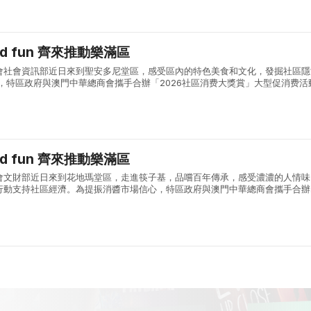
and fun 齊來推動樂滿區
會社會資訊部近日來到聖安多尼堂區，感受區內的特色美食和文化，發掘社區隱
，特區政府與澳門中華總商會攜手合辦「2026社區消费大獎賞」大型促消费活
，消醬者透過承辦單位電子錢包在全澳可核銷電子優惠的商戶單筆付滿50 澳門
and fun 齊來推動樂滿區
會文財部近日來到花地瑪堂區，走進筷子基，品嚐百年傳承，感受濃濃的人情味
行動支持社區經濟。為提振消醬市場信心，特區政府與澳門中華總商會攜手合辦
賞」大型促消费活動，活動期間每逢週一至週四，消醬者透過承辦單位電子錢包在