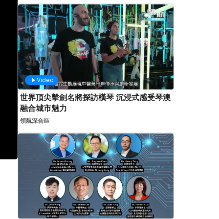
Video
世界頂尖擊劍名將探訪橫琴 沉浸式感受琴澳
融合城市魅力
領航深合區