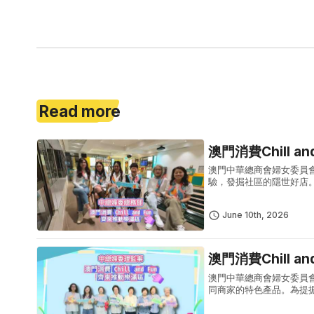
Read more
澳門消費Chill a
澳門中華總商會婦女委員
驗，發掘社區的隱世好店
賞」大型促消費活動，活
單筆實付滿5...
June 10th, 2026
澳門消費Chill a
澳門中華總商會婦女委員
同商家的特色產品。為提
促消費活動，活動期間每
滿50澳...