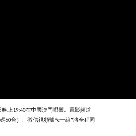
日晚上
在中國澳門唱響。電影頻道
19:40
碼
台）、微信視頻號“
一線”將全程同
60
e