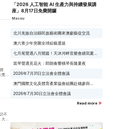
「2026 人工智能 AI 生產力與持續發展講
座」8月17日免費開鑼
Macau
北川羌族自治縣民族藝術團來澳獻藝促交流
澳六青少年突圍全球綜藝選拔
七月尾聲遇八月開篇！天沐河畔音樂會續寫夏夜
滾燙浪漫
當琴聲遇見花火：郎朗奏響橫琴長隆夏夜
體
2026年7月31日立法會全體會議
大獎
商戶
澳門國際文化及體育產業協會組團赴穗參與
2026 廣東優品展 搭建粵澳聯動橋樑助推粵品走
2026年7月30日立法會全體會議
向葡西語市場
Read more
訪不
」大型
實付