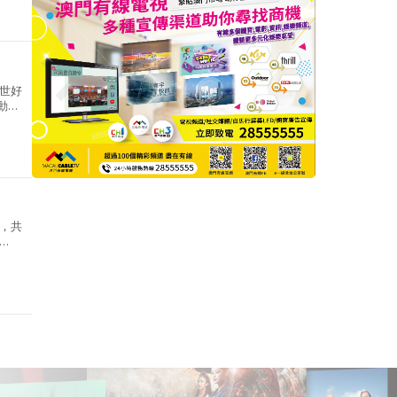
世好
動，
元，
，共
全澳可