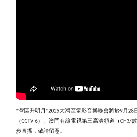
“灣區升明月”
大灣區電影音樂晚會將於
月
2025
9
28
（
）、澳門有線電視第三高清頻道（
數
CCTV-6
CH3/
步直播，敬請留意。