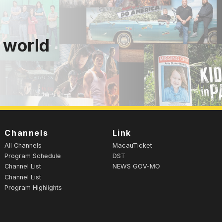
 world
Channels
Link
All Channels
MacauTicket
Program Schedule
DST
Channel List
NEWS GOV-MO
Channel List
Program Highlights