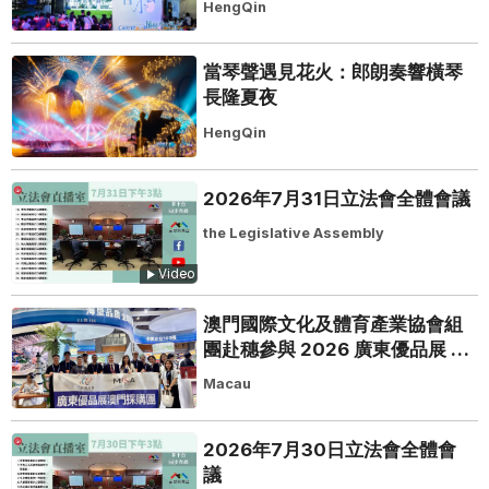
HengQin
當琴聲遇見花火：郎朗奏響橫琴
長隆夏夜
HengQin
2026年7月31日立法會全體會議
the Legislative Assembly
Video
澳門國際文化及體育產業協會組
團赴穗參與 2026 廣東優品展 搭
建粵澳聯動橋樑助推粵品走向葡
Macau
西語市場
2026年7月30日立法會全體會
議