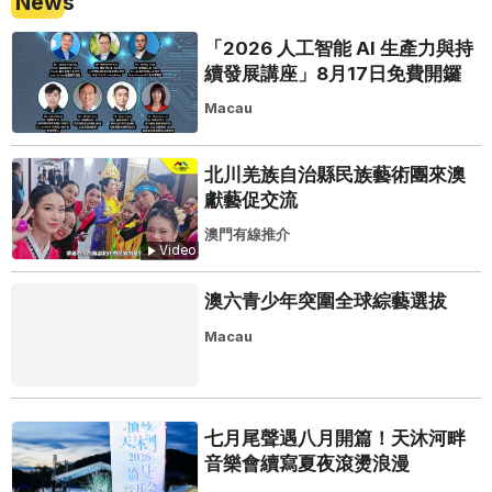
News
「2026 人工智能 AI 生產力與持
續發展講座」8月17日免費開鑼
Macau
北川羌族自治縣民族藝術團來澳
獻藝促交流
澳門有線推介
Video
澳六青少年突圍全球綜藝選拔
Macau
七月尾聲遇八月開篇！天沐河畔
音樂會續寫夏夜滾燙浪漫