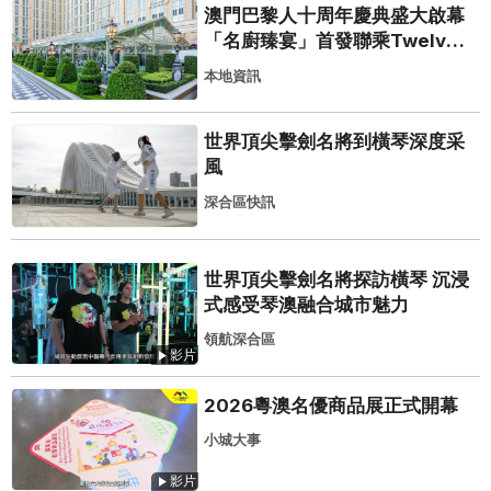
澳門巴黎人十周年慶典盛大啟幕
「名廚臻宴」首發聯乘Twelve
25演繹極致法式風雅
本地資訊
世界頂尖擊劍名將到橫琴深度采
風
深合區快訊
世界頂尖擊劍名將探訪橫琴 沉浸
式感受琴澳融合城市魅力
領航深合區
影片
2026粵澳名優商品展正式開幕
小城大事
影片