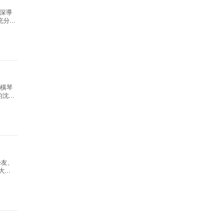
深導
充分
，屬大
的橫琴
的沈浸
.
摯友、
大越
的又