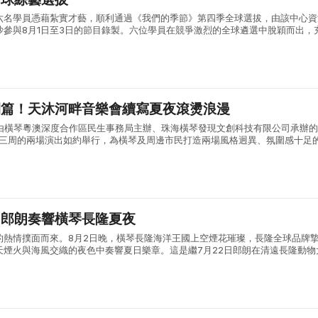
六名學員憑藉紮實才藝，順利通過《我們的季節》第四季全球選拔，由該中心資
沙參與8月1日至3日的節目錄製。六位學員在競爭激烈的全球遴選中脫穎而出，
術素養與綜合能力。 《我們的季節》由內地權威主流媒體湖南廣播電視台打造
開篇！天沐河畔音樂會續寫夏夜滾燙浪漫
:30，由橫琴粵澳深度合作區民生事務局主辦、珠海橫琴發現文創科技有限公司承辦
會第三周的兩場演出如約舉行，為橫琴及周邊市民打造兩場風格迥異、氛圍感十足
日首場演出，漫天晚霞鋪滿天沐河上空，晚風褪去白日暑氣，送來屢屢清涼，輕..
：郎朗奏響橫琴長隆夏夜
的熱情撲面而來。8月2日晚，橫琴長隆海洋王國上空煙花璀璨，長隆全球品牌
天煙火與海風交織的夜色中奏響夏日樂章。這是繼7月22日郎朗在清遠長隆動物
生動物環繞的山野間演奏《動物狂歡節》之後，長隆度假區為暑期文旅市場奉上