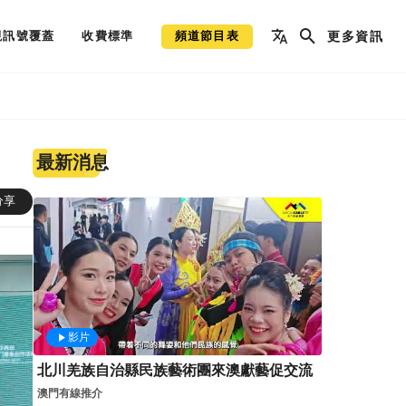
視訊號覆蓋
收費標準
頻道節目表
更多資訊
最新消息
分享
影片
北川羌族自治縣民族藝術團來澳獻藝促交流
澳門有線推介