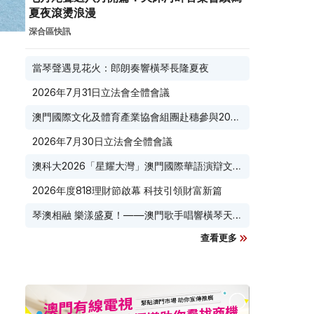
夏夜滾燙浪漫
深合區快訊
當琴聲遇見花火：郎朗奏響橫琴長隆夏夜
2026年7月31日立法會全體會議
澳門國際文化及體育產業協會組團赴穗參與2026
廣東優品展
2026年7月30日立法會全體會議
澳科大2026「星耀大灣」澳門國際華語演辯文化
節榮耀收官
2026年度818理財節啟幕 科技引領財富新篇
琴澳相融 樂漾盛夏！——澳門歌手唱響橫琴天沐
河畔
查看更多