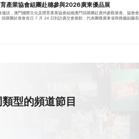
育產業協會組團赴穗參與2026廣東優品展
組委會邀請，澳門國際文化及體育產業協會組織澳門採購團赴廣州參觀展會。協會
採購團於展會首日 7 月 24 日到訪廣交會展館，代表團獲廣東省商務廳副廳
行會長兼秘書長賈定艷等展會主管領導接見，雙方圍繞粵澳商貿合作、粵貨開拓
同類型的頻道節目