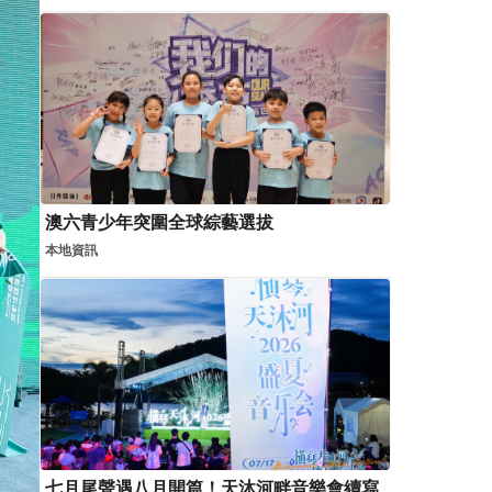
澳六青少年突圍全球綜藝選拔
本地資訊
七月尾聲遇八月開篇！天沐河畔音樂會續寫