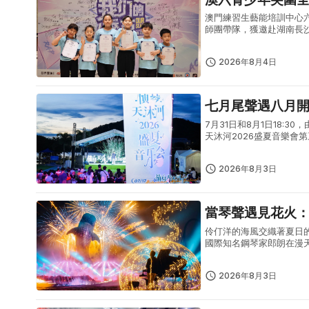
澳門練習生藝能培訓中心
師團帶隊，獲邀赴湖南長
體現澳門青少年出眾的藝
型青少年...
2026年8月4日
七月尾聲遇八月
7月31日和8月1日18
天沐河2026盛夏音樂
式夏日文藝盛宴。7月31
2026年8月3日
當琴聲遇見花火
伶仃洋的海風交織著夏日
國際知名鋼琴家郎朗在漫
野首發儀式上、於珍稀野
一場藝術...
2026年8月3日