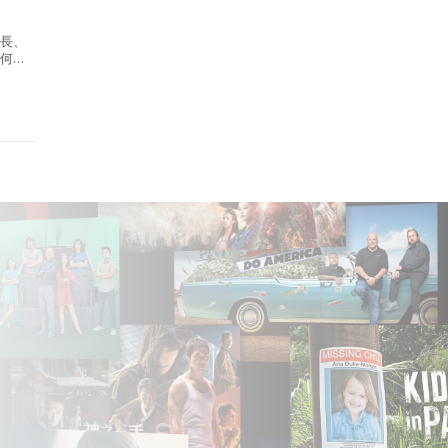
會長、
長何
海