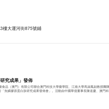
樓大運河街875號鋪
肽研究成果」發佈
醫藥食品（澳門）有限公司聯合澳門科技大學藥學院、江南大學馬淑鳳副教授團
行「魚鱗膠原蛋白肽研究成果發佈會」。活動由中國華億董事長陳道慶、澳門科
依諄教授分別致辭，現場並舉行三組戰略合作簽約及公益捐贈儀式，逾百位政、