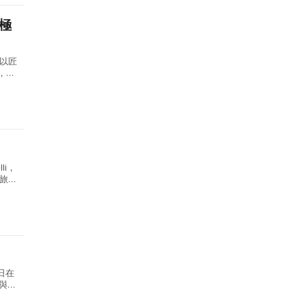
以匠
，重
li，
旅據
日在
何與自