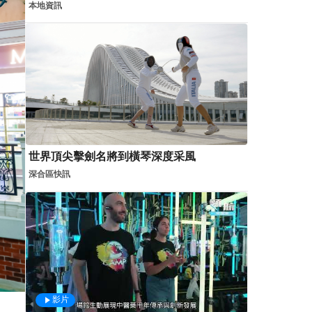
本地資訊
世界頂尖擊劍名將到橫琴深度采風
深合區快訊
影片