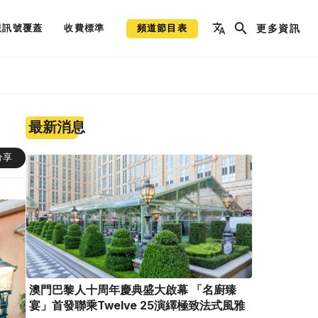
視訊號覆蓋
收費標準
頻道節目表
更多資訊
最新消息
分享
澳門巴黎人十周年慶典盛大啟幕 「名廚臻
宴」首發聯乘Twelve 25演繹極致法式風雅