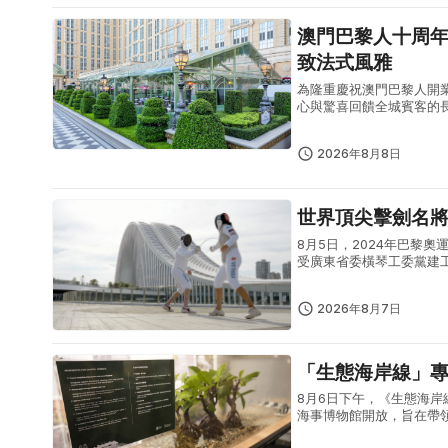
澳門巴黎人十周年慶典盛大啟幕 「名廚臻宴
致法式風雅
為隆重慶祝澳門巴黎人開
心與驚喜回饋全城賓客的長
磅聯合澳門本地入選米芝蓮指
2026年8月8日
世界頂尖擊劍名
8月5日，2024年巴黎奧運會
受廣東省委橫琴工委黨建
點，實地感受橫琴粵澳深度
2026年8月7日
「生態海岸線」
8月6日下午，《生態海岸
海事博物館開放，旨在帶領參
然環境結合，共同構建更健