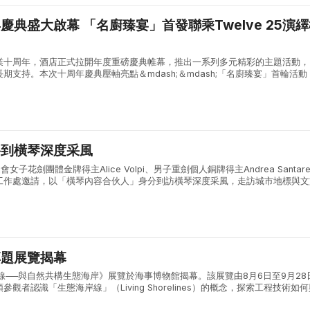
」首發聯乘Twelve 25演繹極
業十周年，酒店正式拉開年度重磅慶典帷幕，推出一系列多元精彩的主題活動，
期支持。本次十周年慶典壓軸亮點＆mdash;＆mdash;「名廚臻宴」首輪活動
南的優質餐廳Twelve 25，帶來為期三日的限定法式美饌盛宴，以精緻細...
將到橫琴深度采風
女子花劍團體金牌得主Alice Volpi、男子重劍個人銅牌得主Andrea Santarel
工作處邀請，以「橫琴內容合伙人」身分到訪橫琴深度采風，走訪城市地標與文
合作區的城市風貌與發展活力。 兩位奧運名將首先參觀...
專題展覽揭幕
線──與自然共構生態海岸》展覽於海事博物館揭幕。該展覽由8月6日至9月28
觀者認識「生態海岸線」（Living Shorelines）的概念，探索工程技術如
康、更具韌性的海岸。 該展由聖若瑟大學、澳門大學、香港都會大...