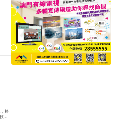
隊，於
技大
商、