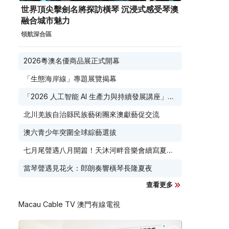
世界頂尖擊劍名將探訪橫琴 沉浸式感受琴澳
融合城市魅力
領航深合區
2026粵澳名優商品展正式開幕
「生態海岸線」專題展覽揭幕
「2026 人工智能 AI 生產力與持續發展講座」8
月17日免費開鑼
北川羌族自治縣民族藝術團來澳獻藝促交流
澳六青少年突圍全球綜藝選拔
七月尾聲遇八月開篇！天沐河畔音樂會續寫夏夜
滾燙浪漫
當琴聲遇見花火：郎朗奏響橫琴長隆夏夜
查看更多
Macau Cable TV 澳門有線電視