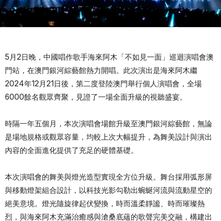
5月2日晚，中國唱作歌手海來阿木「不如見一面」巡迴演唱會澳
門站，在澳門銀河綜藝館熱力開唱。此次演出是海來阿木繼
2024年12月21日後，第二度登陸澳門舉行個人演唱會，全場
6000餘名觀眾齊聚，見證了一場全面升級的視聽盛宴。
時隔一年五個月，本次演唱會場館升級至澳門銀河綜藝館，無論
是場地規格或觀眾容量，均較上次大幅提升，為舞美設計與演出
內容的全面進化提供了充足的硬體基礎。
本次演唱會的舞美與燈光造型實現全方位升級。舞台採用弧形屏
與移動燈架組合設計，以科技光影勾勒出蜿蜒河流與流動星空的
絕美意境。燈光隨旋律起伏變換，時而溫柔靜謐、時而璀璨熱
烈，與海來阿木充滿治癒感與滄桑底蘊的歌聲完美交融，構建出