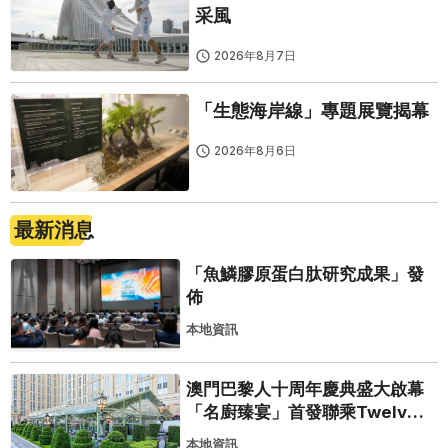
采風
2026年8月7日
「生態海岸線」專題展覽揭幕
2026年8月6日
最新消息
「魚鱗膠原蛋白肽研究成果」發
佈
本地資訊
澳門巴黎人十周年慶典盛大啟幕
「名廚臻宴」首發聯乘Twelve
25演繹極致法式風雅
本地資訊