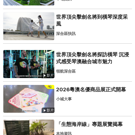
世界頂尖擊劍名將到橫琴深度采
風
深合區快訊
世界頂尖擊劍名將探訪橫琴 沉浸
式感受琴澳融合城市魅力
領航深合區
影片
2026粵澳名優商品展正式開幕
小城大事
影片
「生態海岸線」專題展覽揭幕
本地資訊