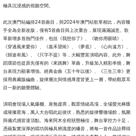
極具沉浸感的視聽空間。
此次澳門站編排24首曲目，與2024年澳門站歌單相比，內容幾
乎全為全新改版，僅有5首曲目與上次重合，展現滿滿誠意。歌
單新增多首熱門佳作，包括《我想你了》、《吻你用眼睛》、
《穿過風來愛你》、《嘉禾望崗》、《夢底》、《心向遠方》、
《歸途有風》、《只字不提》等，大幅豐富演唱內容。此外，舞
蹈環節也從原先僅有的《來跳舞》單曲，升級加入精彩串燒，舞
台表現力顯著增強。經典金曲《五十年以後》、《三生三幸》更
採用典藏版編曲，旋律層次與情感厚度皆更上一層，帶給觀眾耳
目一新的聽覺體驗。
演唱會現場人氣爆棚、座無虛席，觀眾情緒高漲，全場螢光棒匯
成璀璨星海，萬人大合唱此起彼伏，熟悉的旋律響徹場館，氛圍
與儀式感皆達頂點。海來阿木全程狀態極佳，舞台掌控力十足，
憑藉紮實深厚的唱功與極具辨識度的嗓音，將每一首作品詮釋得