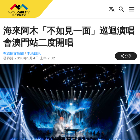
海來阿木「不如見一面」巡迴演唱
會澳門站二度開唱
有線圖文新聞
/
本地資訊
分享
發佈於
2026年5月4日 上午 2:32