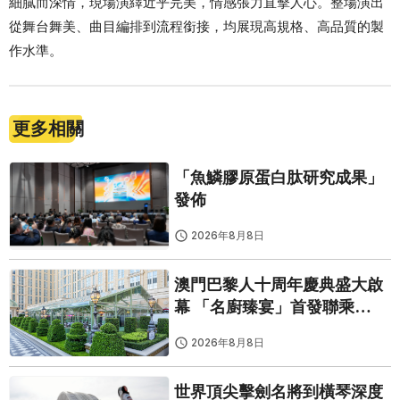
細膩而深情，現場演繹近乎完美，情感張力直擊人心。整場演出
從舞台舞美、曲目編排到流程銜接，均展現高規格、高品質的製
作水準。
更多相關
「魚鱗膠原蛋白肽研究成果」
發佈
2026年8月8日
澳門巴黎人十周年慶典盛大啟
幕 「名廚臻宴」首發聯乘
Twelve 25演繹極致法式風雅
2026年8月8日
世界頂尖擊劍名將到橫琴深度