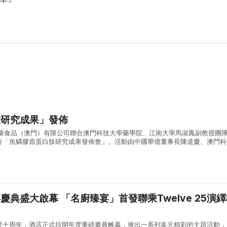
肽研究成果」發佈
醫藥食品（澳門）有限公司聯合澳門科技大學藥學院、江南大學馬淑鳳副教授團
行「魚鱗膠原蛋白肽研究成果發佈會」。活動由中國華億董事長陳道慶、澳門科
依諄教授分別致辭，現場並舉行三組戰略合作簽約及公益捐贈儀式，逾百位政、
」首發聯乘Twelve 25演繹極
業十周年，酒店正式拉開年度重磅慶典帷幕，推出一系列多元精彩的主題活動，