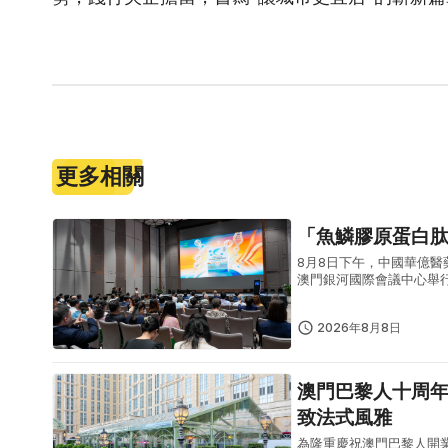
更多相關
「魚鱗膠原蛋白
8月8日下午，中國華億
澳門銀河國際會議中心舉
學副校長兼藥學院院長朱
學界代表出...
2026年8月8日
澳門巴黎人十周年慶典盛大啟幕 「名廚臻宴
致法式風雅
為隆重慶祝澳門巴黎人開