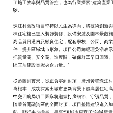
了施工效率與品質管控，也為行業探索“建築產業工
驗。
珠江村舊改項目堅持以民生為導向，將技術創新與
棟住宅樓已進入裝飾裝修、設備安裝及園林景觀施
高品質回遷房及融資住宅，配套學校、公園、商業
件，提升區域城市形象。項目公司總經理吳浩表示：
把質量關、安全關、進度關，確保群眾早日回遷、
區宜居建設貢獻央企力量。”
從藍圖到實景，從正負零到封頂，廣州黃埔珠江村
為根本，成功探索出城市更新背景下超高層住宅高
中交四航局項目團隊將繼續打磨細節、守護品質，
隨著首開融資區的全面封頂，項目整體建設進入加
勢，踐行央企擔當，書寫“讓城市更宜居”的嶄新篇