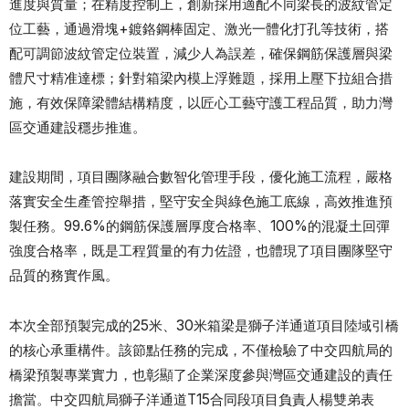
進度與質量；在精度控制上，創新採用適配不同梁長的波紋管定
位工藝，通過滑塊+鍍鉻鋼棒固定、激光一體化打孔等技術，搭
配可調節波紋管定位裝置，減少人為誤差，確保鋼筋保護層與梁
體尺寸精准達標；針對箱梁內模上浮難題，採用上壓下拉組合措
施，有效保障梁體結構精度，以匠心工藝守護工程品質，助力灣
區交通建設穩步推進。
建設期間，項目團隊融合數智化管理手段，優化施工流程，嚴格
落實安全生產管控舉措，堅守安全與綠色施工底線，高效推進預
製任務。99.6%的鋼筋保護層厚度合格率、100%的混凝土回彈
強度合格率，既是工程質量的有力佐證，也體現了項目團隊堅守
品質的務實作風。
本次全部預製完成的25米、30米箱梁是獅子洋通道項目陸域引橋
的核心承重構件。該節點任務的完成，不僅檢驗了中交四航局的
橋梁預製專業實力，也彰顯了企業深度參與灣區交通建設的責任
擔當。中交四航局獅子洋通道T15合同段項目負責人楊雙弟表