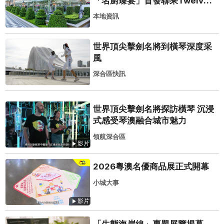
「名廚臻宴」首發聯乘Twelve
25演繹極致法式風雅
本地資訊
世界頂尖擊劍名將到橫琴深度采
風
深合區快訊
世界頂尖擊劍名將探訪橫琴 沉浸
式感受琴澳融合城市魅力
領航深合區
影片
2026粵澳名優商品展正式開幕
小城大事
影片