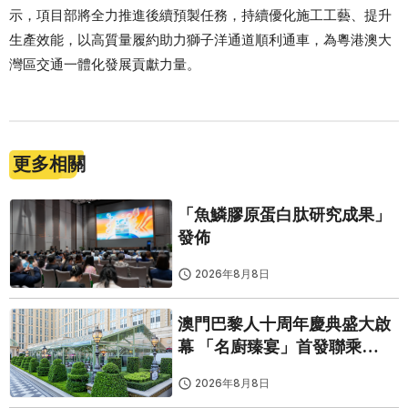
示，項目部將全力推進後續預製任務，持續優化施工工藝、提升
生產效能，以高質量履約助力獅子洋通道順利通車，為粵港澳大
灣區交通一體化發展貢獻力量。
更多相關
「魚鱗膠原蛋白肽研究成果」
發佈
2026年8月8日
澳門巴黎人十周年慶典盛大啟
幕 「名廚臻宴」首發聯乘
Twelve 25演繹極致法式風雅
2026年8月8日