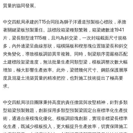
質量的協同發展。
中交四航局承建的T15合同段為獅子洋通道預製核心標段，承擔
著關鍵梁板預製重任。該標段箱梁種類繁雜，箱梁總數達1941
片，梁長類型達1115種，且均為斜交梁，一次封端截面尺寸規格
多，內外邊梁呈曲線形狀，端橫隔板和楔形塊位置隨梁長和斜交
夾角變化，導致模板調節異常複雜。同時，制梁順序需嚴格匹配
土建標段架梁進度，無法批量生產同類型梁，模板調整次數大幅
增加，極大影響生產效率。此外，梁體幾何尺寸、鋼筋保護層厚
度及混凝土澆築質量的精准把控，也對施工技術提出了極高要
求。
中交四航局項目團隊秉持高度的責任擔當與攻堅精神，針對多類
型箱梁預製難題，創新採用多類型預製梁固定台座標準化生產技
術，通過台座模塊化優化、模板調節塊創新，實現非標梁長標準
化生產，既減少模板投入，更大幅提升生產效率，切實保障施工