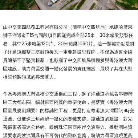
由中交第四航務工程局有限公司（簡稱中交四航局）承建的廣東
獅子洋通道T15合同段項目圓滿完成全部25米、30米箱梁預製任
務，其中25米箱梁120片、30米箱梁1060片。這一關鍵節點是獅
子洋通道繼雙主塔封頂後又一重要建設里程碑，不僅為通道全線
貫通築牢了堅實根基，也彰顯了中交四航局積極參與粵港澳大灣
區建設、助力灣區交通一體化發展的責任擔當，展現了其在大型
橋梁預製領域的專業實力。
作為粵港澳大灣區核心交通樞紐工程，獅子洋通道承載著串聯灣
區三大都市圈、輻射東西兩翼的重要使命，是落實《粵港澳大灣
區發展規劃綱要》的標誌性工程，更是打造粵港澳大灣區1小時交
通圈、促進珠三角經濟一體化的關鍵支撐。該通道的建設，對完
善廣東省高速公路網、緩解珠江東西兩岸交通壓力、推動灣區資
源要素高效流通具有不可替代的戰略意義，將助力灣區實現更高