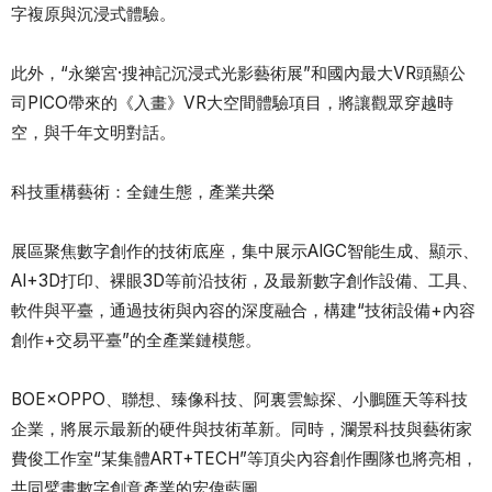
字複原與沉浸式體驗。
此外，“永樂宮·搜神記沉浸式光影藝術展”和國內最大VR頭顯公
司PICO帶來的《入畫》VR大空間體驗項目，將讓觀眾穿越時
空，與千年文明對話。
科技重構藝術：全鏈生態，產業共榮
展區聚焦數字創作的技術底座，集中展示AIGC智能生成、顯示、
AI+3D打印、裸眼3D等前沿技術，及最新數字創作設備、工具、
軟件與平臺，通過技術與內容的深度融合，構建“技術設備+內容
創作+交易平臺”的全產業鏈模態。
BOE×OPPO、聯想、臻像科技、阿裏雲鯨探、小鵬匯天等科技
企業，將展示最新的硬件與技術革新。同時，瀾景科技與藝術家
費俊工作室“某集體ART+TECH”等頂尖內容創作團隊也將亮相，
共同擘畫數字創意產業的宏偉藍圖。