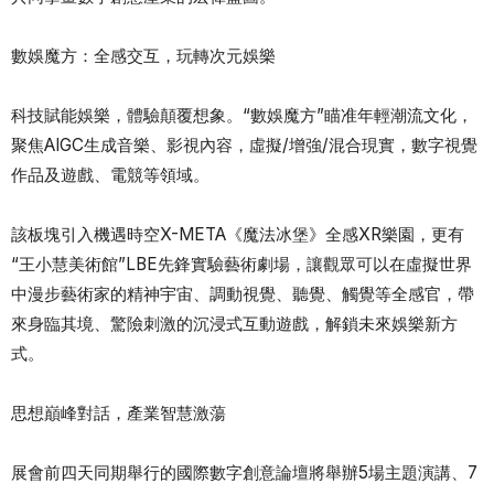
數娛魔方：全感交互，玩轉次元娛樂
科技賦能娛樂，體驗顛覆想象。“數娛魔方”瞄准年輕潮流文化，
聚焦AIGC生成音樂、影視內容，虛擬/增強/混合現實，數字視覺
作品及遊戲、電競等領域。
該板塊引入機遇時空X-META《魔法冰堡》全感XR樂園，更有
“王小慧美術館”LBE先鋒實驗藝術劇場，讓觀眾可以在虛擬世界
中漫步藝術家的精神宇宙、調動視覺、聽覺、觸覺等全感官，帶
來身臨其境、驚險刺激的沉浸式互動遊戲，解鎖未來娛樂新方
式。
思想巔峰對話，產業智慧激蕩
展會前四天同期舉行的國際數字創意論壇將舉辦5場主題演講、7