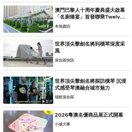
澳門巴黎人十周年慶典盛大啟幕
「名廚臻宴」首發聯乘Twelve
25演繹極致法式風雅
本地資訊
世界頂尖擊劍名將到橫琴深度采
風
深合區快訊
世界頂尖擊劍名將探訪橫琴 沉浸
式感受琴澳融合城市魅力
領航深合區
影片
2026粵澳名優商品展正式開幕
小城大事