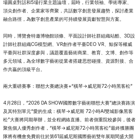
場圓桌對話和5場行業主題論壇，屆時，行業領袖、學術專家、
頂尖創作者、企業家等齊聚，共話數字創意發展趨勢，探討產業
融合路徑，為數字創意產業的可持續發展貢獻智慧與方案。
同時，博覽會特邀博物館頭條、平面設計師社群組織站酷、3D設
計師社群組織CG模型網、VR創作者平臺DEO VR、鯨探等權威
平臺與社群深度參與，議題覆蓋藝術商業、教育、文博、創作等
多元領域，為全球數字藝術從業者搭建思想碰撞、資源對接、合
作共贏的頂級平台。
兩大重磅賽事：聯想大賽總決賽+“橫琴→威尼斯72小時黑客松”
4月28日，“2026 DA SHOW國際數字藝術聯想大賽”總決賽路演
及其特別單元“愛的生成：橫琴→威尼斯 72小時AI雙城影像黑客
松”大賽將同期舉辦，並全程網絡直播。前者側重院校參與，後者
聚焦個人優秀創作者，“橫琴→威尼斯72小時黑客松”最終獲勝團
隊將有機會免費前往於第61屆威尼斯國際藝術雙年展期間盛大開