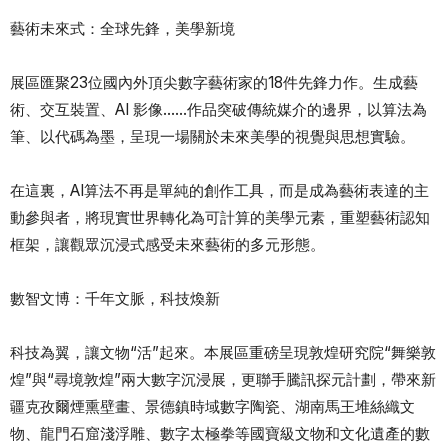
藝術未來式：全球先鋒，美學新境
展區匯聚23位國內外頂尖數字藝術家的18件先鋒力作。生成藝
術、交互裝置、AI 影像……作品突破傳統媒介的邊界，以算法為
筆、以代碼為墨，呈現一場關於未來美學的視覺與思想實驗。
在這裏，AI算法不再是單純的創作工具，而是成為藝術表達的主
動參與者，將現實世界轉化為可計算的美學元素，重塑藝術認知
框架，讓觀眾沉浸式感受未來藝術的多元形態。
數智文博：千年文脈，科技煥新
科技為翼，讓文物“活”起來。本展區重磅呈現敦煌研究院“舞樂敦
煌”與“尋境敦煌”兩大數字沉浸展，更聯手騰訊探元計劃，帶來新
疆克孜爾煙熏壁畫、景德鎮時域數字陶瓷、湖南馬王堆絲織文
物、龍門石窟淺浮雕、數字太極拳等國寶級文物和文化遺產的數