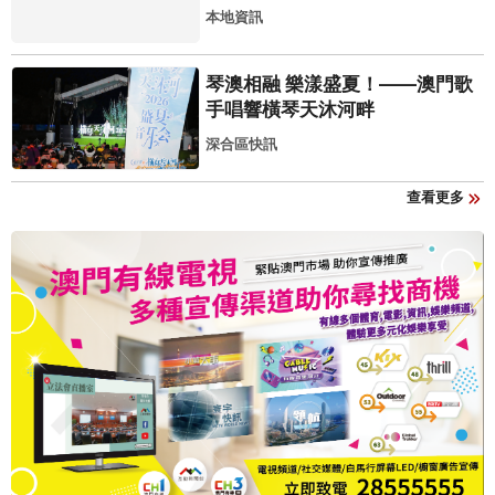
本地資訊
琴澳相融 樂漾盛夏！——澳門歌
手唱響橫琴天沐河畔
深合區快訊
查看更多