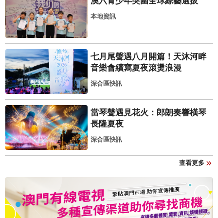
澳六青少年突圍全球綜藝選拔
本地資訊
七月尾聲遇八月開篇！天沐河畔
音樂會續寫夏夜滾燙浪漫
深合區快訊
當琴聲遇見花火：郎朗奏響橫琴
長隆夏夜
深合區快訊
查看更多