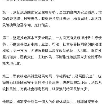
第一，深刻認識國家安全嚴峻形勢，全面洞察內外安全隱患，增
強憂患意識，居安思危，時刻秉持底線思維、極限思維，為各種
風險挑戰做妥準備、定好預案。
第二，堅定推進高水平安全建設，一方面更有效發揮行政主導優
勢，不斷完善政府牽頭，立法、司法、社會各界協同參與的治理
模式；另一方面，各施政範疇以高度政治站位、大局觀、服從性
履行職責，壓實責任，主動作為，不斷推進維護國家安全體系和
能力現代化。
第三，堅實構建高質量發展格局，準確貫徹“以發展固安全”，統
籌兼顧維護國家安全與經濟社會建設；破解深層次矛盾，消除系
統性風險，夯實社會穩定基礎，確保澳門特區長治久安。
他續說，國家安全與每一個人的命運休戚與共，維護國家安全，