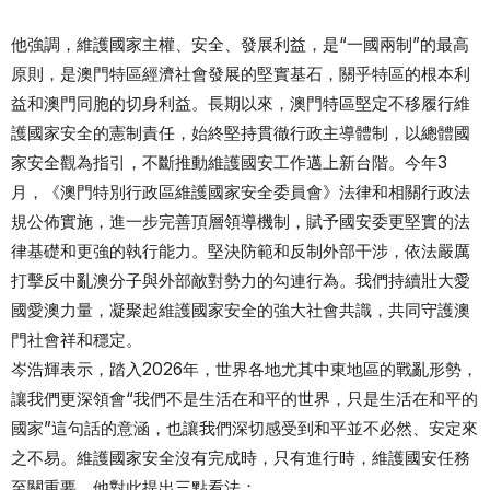
他強調，維護國家主權、安全、發展利益，是“一國兩制”的最高
原則，是澳門特區經濟社會發展的堅實基石，關乎特區的根本利
益和澳門同胞的切身利益。長期以來，澳門特區堅定不移履行維
護國家安全的憲制責任，始終堅持貫徹行政主導體制，以總體國
家安全觀為指引，不斷推動維護國安工作邁上新台階。今年3
月，《澳門特別行政區維護國家安全委員會》法律和相關行政法
規公佈實施，進一步完善頂層領導機制，賦予國安委更堅實的法
律基礎和更強的執行能力。堅決防範和反制外部干涉，依法嚴厲
打擊反中亂澳分子與外部敵對勢力的勾連行為。我們持續壯大愛
國愛澳力量，凝聚起維護國家安全的強大社會共識，共同守護澳
門社會祥和穩定。
岑浩輝表示，踏入2026年，世界各地尤其中東地區的戰亂形勢，
讓我們更深領會“我們不是生活在和平的世界，只是生活在和平的
國家”這句話的意涵，也讓我們深切感受到和平並不必然、安定來
之不易。維護國家安全沒有完成時，只有進行時，維護國安任務
至關重要，他對此提出三點看法：