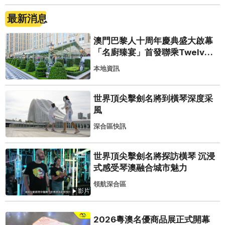
最新消息
澳門巴黎人十周年慶典盛大啟幕
「名廚臻宴」首發聯乘Twelve
25演繹極致法式風雅
本地資訊
世界頂尖擊劍名將到橫琴深度采
風
深合區快訊
世界頂尖擊劍名將探訪橫琴 沉浸
式感受琴澳融合城市魅力
領航深合區
影片
2026粵澳名優商品展正式開幕