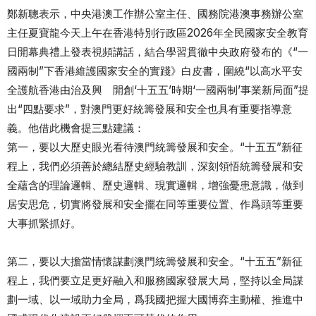
鄭新聰表示，中央港澳工作辦公室主任、國務院港澳事務辦公室
主任夏寶龍今天上午在香港特別行政區2026年全民國家安全教育
日開幕典禮上發表視頻講話，結合學習貫徹中央政府發布的《“一
國兩制”下香港維護國家安全的實踐》白皮書，圍繞“以高水平安
全護航香港由治及興 開創‘十五五’時期‘一國兩制’事業新局面”提
出“四點要求”，對澳門更好統籌發展和安全也具有重要指導意
義。他借此機會提三點建議：
第一，要以大歷史眼光看待澳門統籌發展和安全。“十五五”新征
程上，我們必須善於總結歷史經驗教訓，深刻領悟統籌發展和安
全蘊含的理論邏輯、歷史邏輯、現實邏輯，增強憂患意識，做到
居安思危，切實將發展和安全擺在同等重要位置、作爲頭等重要
大事抓緊抓好。
第二，要以大擔當情懷謀劃澳門統籌發展和安全。“十五五”新征
程上，我們要立足更好融入和服務國家發展大局，堅持以全局謀
劃一域、以一域助力全局，爲我國把握大國博弈主動權、推進中