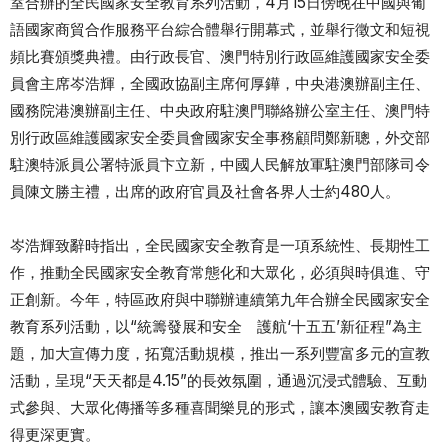
室合辦的全民國家安全教育系列活動，4月15日傍晚在中國與葡
語國家商貿合作服務平台綜合體舉行開幕式，並舉行徵文和短視
頻比賽頒獎典禮。由行政長官、澳門特別行政區維護國家安全委
員會主席岑浩輝，全國政協副主席何厚鏵，中央港澳辦副主任、
國務院港澳辦副主任、中央政府駐澳門聯絡辦公室主任、澳門特
別行政區維護國家安全委員會國家安全事務顧問鄭新聰，外交部
駐澳特派員公署特派員卞立新，中國人民解放軍駐澳門部隊司令
員陳文勝主禮，出席的政府官員及社會各界人士約480人。
岑浩輝致辭時指出，全民國家安全教育是一項系統性、長期性工
作，推動全民國家安全教育常態化和大眾化，必須與時俱進、守
正創新。今年，特區政府與中聯辦連續第九年合辦全民國家安全
教育系列活動，以“統籌發展和安全 護航‘十五五’新征程”為主
題，加大宣傳力度，拓寬活動規模，推出一系列豐富多元的宣教
活動，呈現“天天都是4.15”的長效氛圍，通過沉浸式體驗、互動
式參與、大眾化傳播等多種喜聞樂見的形式，讓本澳國安教育走
得更深更實。