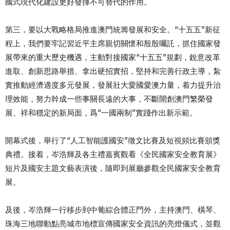
國式現代化建設更好發揮不可替代的作用。
第三，要以大戰略格局推進澳門統籌發展和安全。“十五五”新征
程上，我們要牢記習近平主席親切關懷和殷殷囑託，抓住國家發
展帶來的重大歷史機遇，主動對接國家“十五五”規劃，銳意改革
進取、創新思路舉措、拿出硬招實招，堅持和完善行政主導，紮
實推動經濟適度多元發展，發展壯大愛國愛澳力量，着力提升治
理效能，努力幹成一些事關長遠的大事，不斷開創澳門繁榮發
展、祥和穩定的新局面，爲“一國兩制”實踐作出新示範。
開幕式後，舉行了“人工智能護國安”徵文比賽及短視頻比賽頒獎
典禮。接着，岑浩輝及各主禮嘉賓觀看《全民國家安全教育展》
短片及國安主題文藝表演後，隨即到展廳參觀全民國家安全教育
展。
及後，岑浩輝一行移步到中葡綜合體正門外，主持澳門、橫琴、
珠海三地聯動點亮城市地標宣傳國家安全資訊的亮燈儀式，並觀