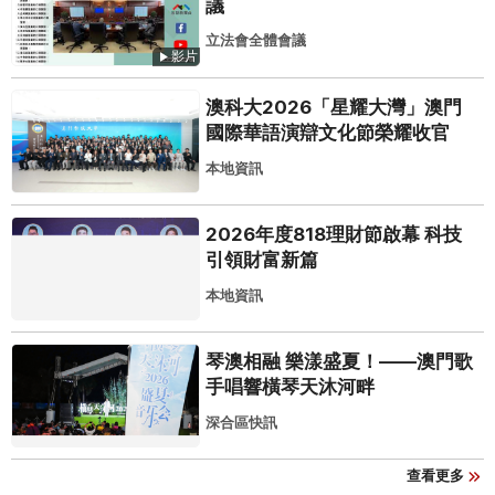
議
立法會全體會議
影片
澳科大2026「星耀大灣」澳門
國際華語演辯文化節榮耀收官
本地資訊
2026年度818理財節啟幕 科技
引領財富新篇
本地資訊
琴澳相融 樂漾盛夏！——澳門歌
手唱響橫琴天沐河畔
深合區快訊
查看更多