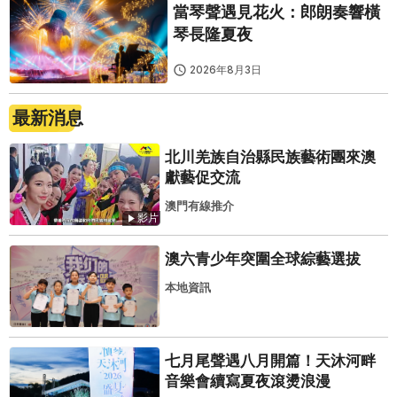
當琴聲遇見花火：郎朗奏響橫
琴長隆夏夜
2026年8月3日
最新消息
北川羌族自治縣民族藝術團來澳
獻藝促交流
澳門有線推介
影片
澳六青少年突圍全球綜藝選拔
本地資訊
七月尾聲遇八月開篇！天沐河畔
音樂會續寫夏夜滾燙浪漫