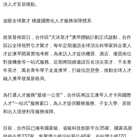
決人才安居痛點。
放眼全球聚才 構建國際化人才服務保障體系
政策發佈當日，合作區“天沐英才”澳琴體驗計劃正式啟動，合作
區以全球視野引才聚才，每年定期邀請全球頂尖科學家與企業人
才赴澳琴開展實地考察，為來訪人才提供機票、酒店、優質崗位
對接機會等一站式服務。近期將陸續邀請百名頂尖英才、千名青
年英才、萬名青年學子走進澳琴，打破信息壁壘，推動全球人才
融入澳琴發展新格局。
為打通人才服務“最後一公里”，合作區將設立澳琴人才卡與國際
人才“一站式”服務窗口，為人才提供醫療服務、子女入學、居留
和出入境便利等服務保障。
目前，合作區已擁有國家級、省級科技創新平台35家、國家高新
技術企業237家，集聚博士後設站單位46家、在站博士後170