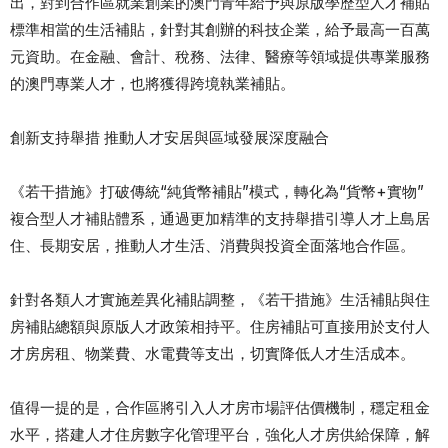
出，對到合作區就業創業的澳門青年給予與原版學歷型人才補貼
標準相當的生活補貼，針對其創辦的科技企業，給予最高一百萬
元資助。在金融、會計、稅務、法律、醫療等領域提供專業服務
的澳門專業人才，也將獲得跨境執業補貼。
創新支持舉措 推動人才安居與區域發展深度融合
《若干措施》打破傳統“純貨幣補貼”模式，轉化為“貨幣+實物”
複合型人才補貼體系，通過更加精準的支持舉措引導人才上島居
住、長期安居，推動人才生活、消費與投資全面落地合作區。
針對各類人才實施差異化補貼調整，《若干措施》生活補貼與住
房補貼總額與原版人才政策相持平。住房補貼可直接用於支付人
才房房租、物業費、水電費等支出，切實降低人才生活成本。
值得一提的是，合作區將引入人才房市場評估價機制，穩定租金
水平，搭建人才住房數字化管理平台，強化人才房供給保障，解