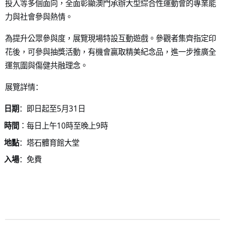
投入等多個面向，全面彰顯澳門承辦大型綜合性運動會的專業能
力與社會參與熱情。
為提升公眾參與度，展覽現場特設互動遊戲。參觀者集齊指定印
花後，可參與抽獎活動，有機會贏取精美紀念品，進一步推廣全
運氛圍與傷健共融理念。
展覽詳情：
5
31
日期
：即日起至
月
日
10
9
時間
：每日上午
時至晚上
時
地點
：塔石體育館大堂
入場
：免費