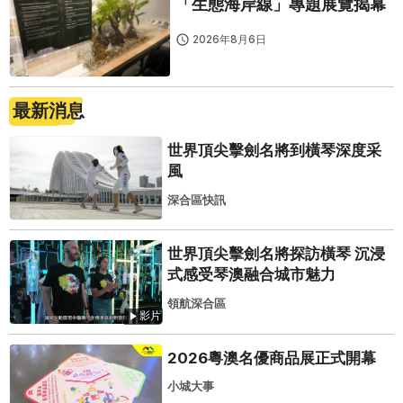
「生態海岸線」專題展覽揭幕
2026年8月6日
最新消息
世界頂尖擊劍名將到橫琴深度采
風
深合區快訊
世界頂尖擊劍名將探訪橫琴 沉浸
式感受琴澳融合城市魅力
領航深合區
影片
2026粵澳名優商品展正式開幕
小城大事