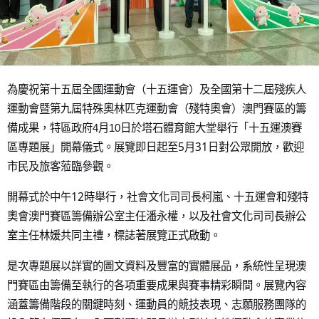
為慶祝第十五屆全國運動會（十五運會）及全國第十二屆殘疾人
運動會暨第九屆特殊奧林匹克運動會（殘特奧會）澳門賽區的籌
備成果，
特區
政府
4
月
10
日於塔石體育館大堂舉行「十五運澳賽
5
31
區專題展」開幕儀式。展覽即日起至
月
日對公眾開放，歡迎
市民及旅客蒞臨參觀。
12
開幕式於中午
時舉行，社會文化司司長柯嵐、十五運會和殘特
奧會澳門賽區籌備辦公室主任潘永權，以及社會文化司司長辦公
室主任林媛共同主禮，標誌著展覽正式啟動。
是次專題展以詳實的圖文資料及豐富的實體展品，系統性呈現澳
門賽區由籌備至執行的各項重要成果與賽事精彩瞬間。展覽內容
涵蓋籌備階段的關鍵時刻、運動員的競技表現、志願服務團隊的