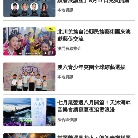
續發展講座」8月17日免費開鑼
本地資訊
北川羌族自治縣民族藝術團來澳
獻藝促交流
澳門有線推介
影片
澳六青少年突圍全球綜藝選拔
本地資訊
七月尾聲遇八月開篇！天沐河畔
音樂會續寫夏夜滾燙浪漫
深合區快訊