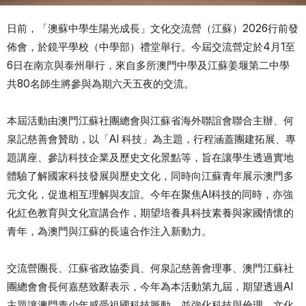
日前，「澳蘇中學生陽光成長」文化交流營（江蘇）2026行前發
佈會，於鏡平學校（中學部）禮堂舉行。今屆交流營定於4月1至
6日在南京與泰州舉行，來自多所澳門中學及江蘇姜堰第二中學
共80名師生將參與為期六天五夜的交流。
本屆活動由澳門江蘇社團總會與江蘇省海外聯誼會聯合主辦、何
泉記慈善會贊助，以「AI 科技」為主題，行程涵蓋團建拓展、專
題講座、參訪科技企業及歷史文化景點等，旨在讓學生透過實地
體驗了解國家科技發展與歷史文化，同時向江蘇青年展示澳門多
元文化，促進相互理解與友誼。今年在聚焦AI科技的同時，亦強
化紅色教育與文化宣講合作，期望培養具科技素養與家國情懷的
青年，為澳門與江蘇的長遠合作注入新動力。
交流營團長、江蘇省政協委員、何泉記慈善會理事、澳門江蘇社
團總會會長何嘉慈致辭表示，今年為本活動第九屆，期望透過AI
主題讓澳門青少年感受祖國科技脈動，並強化科技與倫理、文化