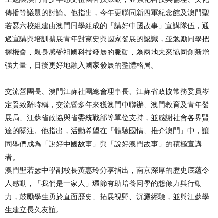
傳播等議題的討論。他指出，今年更聯同新四軍紀念館及澳門聖
若瑟六校組建由澳門同學組成的「講好中國故事」宣講隊伍，通
過宣講與培訓擴展青年對黨史與國家發展的認識，並勉勵同學把
握機會，親身感受祖國科技發展的脈動，為兩地未來協同創新增
強力量，日後更好地融入國家發展的整體格局。
交流營團長、澳門江蘇社團總會理事長、江蘇省政協常務委員岑
定賢致辭時稱，交流營多年來獲澳門中聯辦、澳門教育及青年發
展局、江蘇省政協與省委統戰部等單位支持，並感謝社會各界賢
達的關注。他指出，活動希望在「體驗國情、推介澳門」中，讓
同學們成為「說好中國故事」與「說好澳門故事」的積極宣講
者。
澳門聖若瑟中學副校長黃惠玲分享指出，南京深厚的歷史底蘊令
人感動，「我們是一家人」環節有助培養同學的想像力與行動
力，鼓勵學生勇於直面歷史、拓展視野、沉澱經驗，並與江蘇學
生建立長久友誼。