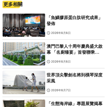
更多相關
「魚鱗膠原蛋白肽研究成果」
發佈
2026年8月8日
澳門巴黎人十周年慶典盛大啟
幕 「名廚臻宴」首發聯乘
Twelve 25演繹極致法式風雅
2026年8月8日
世界頂尖擊劍名將到橫琴深度
采風
2026年8月7日
「生態海岸線」專題展覽揭幕