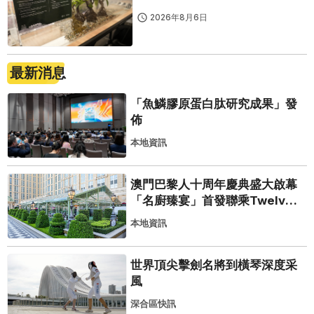
2026年8月6日
最新消息
「魚鱗膠原蛋白肽研究成果」發
佈
本地資訊
澳門巴黎人十周年慶典盛大啟幕
「名廚臻宴」首發聯乘Twelve
25演繹極致法式風雅
本地資訊
世界頂尖擊劍名將到橫琴深度采
風
深合區快訊