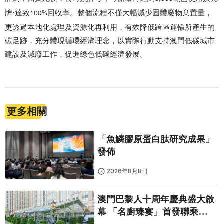
牌·達致
回收率。整個流程不僅大幅減少固體廢物棄置量，
100%
更透過本地化處理及資源化再利用，有效降低跨區運輸所產生的
碳足跡，充分體現循環經濟理念，以實際行動支持澳門低碳城市
建設及減廢工作，促進綠色低碳經濟發展。
更多相關
「魚鱗膠原蛋白肽研究成果」
發佈
2026年8月8日
澳門巴黎人十周年慶典盛大啟
幕 「名廚臻宴」首發聯乘
Twelve 25演繹極致法式風雅