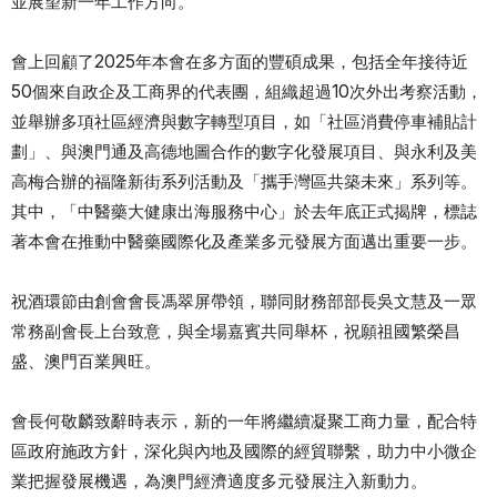
並展望新一年工作方向。
會上回顧了2025年本會在多方面的豐碩成果，包括全年接待近
50個來自政企及工商界的代表團，組織超過10次外出考察活動，
並舉辦多項社區經濟與數字轉型項目，如「社區消費停車補貼計
劃」、與澳門通及高德地圖合作的數字化發展項目、與永利及美
高梅合辦的福隆新街系列活動及「攜手灣區共築未來」系列等。
其中，「中醫藥大健康出海服務中心」於去年底正式揭牌，標誌
著本會在推動中醫藥國際化及產業多元發展方面邁出重要一步。
祝酒環節由創會會長馮翠屏帶領，聯同財務部部長吳文慧及一眾
常務副會長上台致意，與全場嘉賓共同舉杯，祝願祖國繁榮昌
盛、澳門百業興旺。
會長何敬麟致辭時表示，新的一年將繼續凝聚工商力量，配合特
區政府施政方針，深化與內地及國際的經貿聯繫，助力中小微企
業把握發展機遇，為澳門經濟適度多元發展注入新動力。