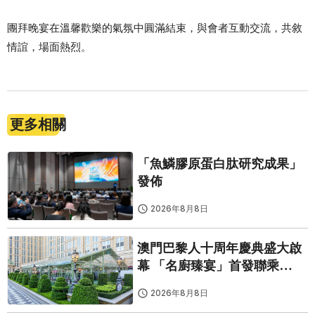
團拜晚宴在溫馨歡樂的氣氛中圓滿結束，與會者互動交流，共敘
情誼，場面熱烈。
更多相關
「魚鱗膠原蛋白肽研究成果」
發佈
2026年8月8日
澳門巴黎人十周年慶典盛大啟
幕 「名廚臻宴」首發聯乘
Twelve 25演繹極致法式風雅
2026年8月8日