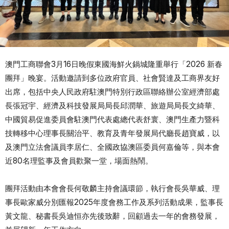
澳門工商聯會3月16日晚假東國海鮮火鍋城隆重舉行「2026 新春
團拜」晚宴。活動邀請到多位政府官員、社會賢達及工商界友好
出席，包括中央人民政府駐澳門特別行政區聯絡辦公室經濟部處
長張冠宇、經濟及科技發展局局長邱潤華、旅遊局局長文綺華、
中國貿易促進委員會駐澳門代表處總代表舒寰、澳門生產力暨科
技轉移中心理事長關治平、教育及青年發展局代廳長趙寶威，以
及澳門立法會議員李居仁、全國政協澳區委員何嘉倫等，與本會
近80名理監事及會員歡聚一堂，場面熱鬧。
團拜活動由本會會長何敬麟主持會議環節，執行會長吳華威、理
事長歐家威分別匯報2025年度會務工作及系列活動成果，監事長
黃文龍、秘書長吳迪恒亦先後致辭，回顧過去一年的會務發展，