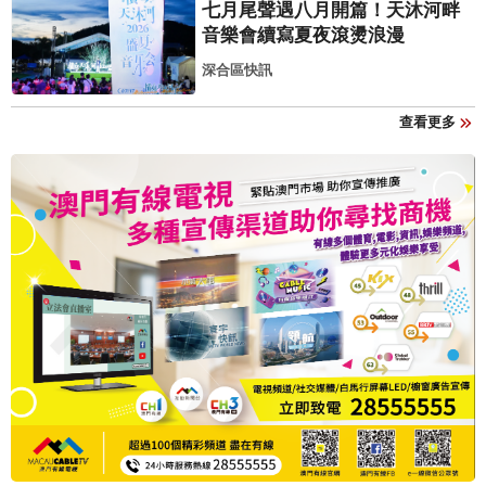
七月尾聲遇八月開篇！天沐河畔
音樂會續寫夏夜滾燙浪漫
深合區快訊
查看更多