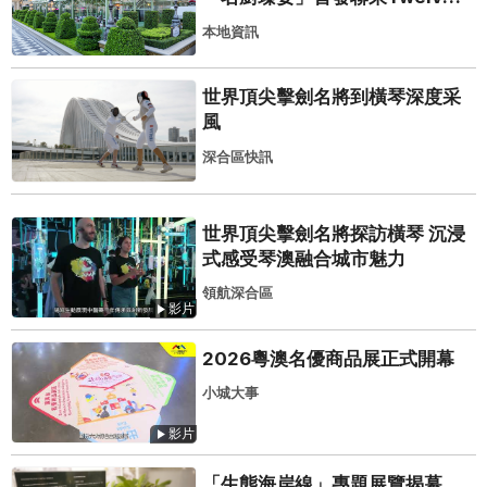
25演繹極致法式風雅
本地資訊
世界頂尖擊劍名將到橫琴深度采
風
深合區快訊
世界頂尖擊劍名將探訪橫琴 沉浸
式感受琴澳融合城市魅力
領航深合區
影片
2026粵澳名優商品展正式開幕
小城大事
影片
「生態海岸線」專題展覽揭幕