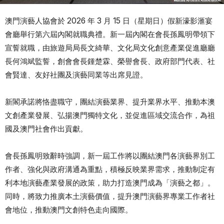
澳門演藝人協會於 2026 年 3 月 15 日（星期日）假新濠影滙宴
會廳舉行第六屆內閣就職典禮。新一屆內閣在會長孫鳳明帶領下
宣誓就職，由旅遊局局長文綺華、文化局文化創意產業促進廳廳
長何鴻斌監誓，創會會長鍾楚霖、榮譽會長、政府部門代表、社
會賢達、友好社團及演藝同業等出席見證。
新閣承諾將恪盡職守，團結演藝業界、提升業界水平、推動本澳
文創產業發展、弘揚澳門獨特文化，並促進區域交流合作，為祖
國及澳門社會作出貢獻。
會長孫鳳明致辭時強調，新一屆工作將以團結澳門各演藝界別工
作者、強化與政府溝通為重點，積極反映業界需求，推動制定有
利本地演藝產業發展的政策，助力打造澳門成為「演藝之都」。
同時，將致力推廣本土演藝價值，提升澳門演藝界專業工作者社
會地位，推動澳門文創特色走向國際。