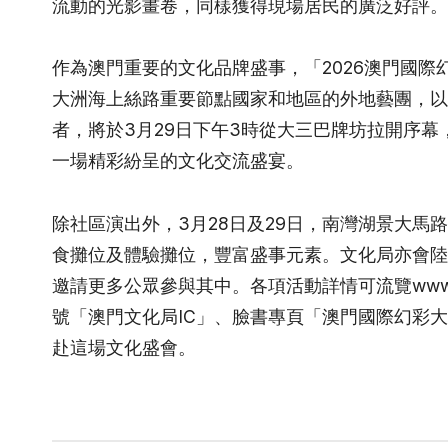
流動的光影畫卷，同樣獲得現場居民的廣泛好評。
作為澳門重要的文化品牌盛事，「
2026
澳門國際
大洲海上絲路重要節點國家和地區的外地藝團，以
者，將於
3
月
29
日下午
3
時從大三巴牌坊拉開序幕
一場精彩紛呈的文化交流盛宴。
除社區演出外，
3
月
28
日及
29
日，南灣湖景大馬路
食攤位及體驗攤位，豐富盛事元素。文化局亦會陸
邀請更多公眾參與其中。各項活動詳情可流覽
www
號「澳門文化局
IC
」、臉書專頁「澳門國際幻彩大
赴這場文化盛會。