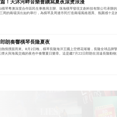
開篇！天沐河畔音樂會續寫夏夜滾燙浪漫
:30，由橫琴粵澳深度合作區民生事務局主辦、珠海橫琴發現文創科技有限公司承辦
會第三周的兩場演出如約舉行，為橫琴及周邊市民打造兩場風格迥異、氛圍感十足
日首場演出，漫天晚霞鋪滿天沐河上空，晚風褪去白日暑氣，送來屢屢清涼，輕..
：郎朗奏響橫琴長隆夏夜
的熱情撲面而來。8月2日晚，橫琴長隆海洋王國上空煙花璀璨，長隆全球品牌
天煙火與海風交織的夜色中奏響夏日樂章。這是繼7月22日郎朗在清遠長隆動物
生動物環繞的山野間演奏《動物狂歡節》之後，長隆度假區為暑期文旅市場奉上