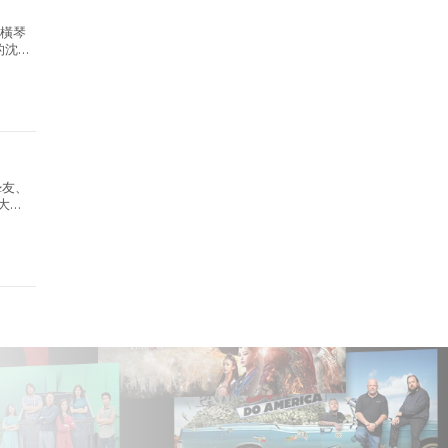
的橫琴
的沈浸
.
摯友、
大越
的又