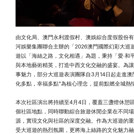
由文化局、澳門永利渡假村、澳娛綜合度假股份有
河娛樂集團聯合主辦的「
2026
澳門國際幻彩大巡
遊以「海絲之路，文化相遇」為題，秉持「愛‧和
與本地藝術精英，打造中西文化交融的盛宴。為讓
事魅力，部分大巡遊表演團隊自
3
月
14
日起走進澳
化多點，幸福多點
”
為核心理念，提前點燃全城熱
本次社區演出將持續至
4
月
4
日，覆蓋三盞燈休憩
個社區地點，同時聯動綜合旅遊休閒企業在不同場
源，實現文化與社區的深度交融。作為大巡遊的重
受大巡遊的熱烈氛圍，更將海上絲路的文化魅力融