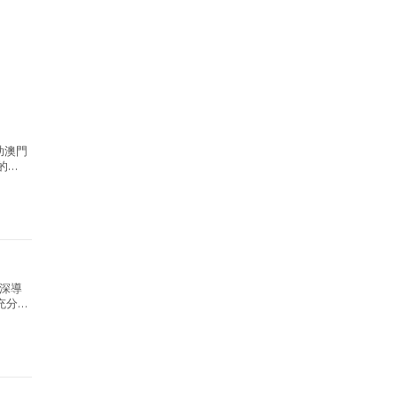
助澳門
的
深導
充分
，屬大