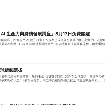
能 AI 生產力與持續發展講座」8月17日免費開鑼
急劇發展，如何善用 AI 提升日常工作效率已成為各行各業的核心競爭力。為協
最新AI應用、ESG 可持續發展雙軌應用, 節省時間並優化業務流程，備受矚目
產力與持續發展講座」將於 8月17日（星期一）下午 14:00 ...
全球綜藝選拔
六名學員憑藉紮實才藝，順利通過《我們的季節》第四季全球選拔，由該中心資
沙參與8月1日至3日的節目錄製。六位學員在競爭激烈的全球遴選中脫穎而出，
術素養與綜合能力。 《我們的季節》由內地權威主流媒體湖南廣播電視台打造