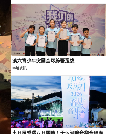
澳六青少年突圍全球綜藝選拔
本地資訊
七月尾聲遇八月開篇！天沐河畔音樂會續寫