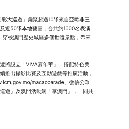
幻彩大巡遊」彙聚超過
10
隊來自亞歐非三
及近
50
隊本地藝團，合共約
1600
名表演
，穿梭澳門歷史城區多個世遺景點，帶來
還將設立「
VIVA
嘉年華」，搭配特色美
續推出攝影比賽及互動遊戲等推廣活動，
.icm.gov.mo/macaoparade
、微信公眾
巡遊」及澳門活動網「享澳門」，一同共