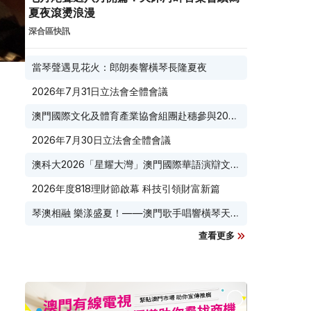
夏夜滾燙浪漫
深合區快訊
當琴聲遇見花火：郎朗奏響橫琴長隆夏夜
2026年7月31日立法會全體會議
澳門國際文化及體育產業協會組團赴穗參與2026
廣東優品展
2026年7月30日立法會全體會議
澳科大2026「星耀大灣」澳門國際華語演辯文化
節榮耀收官
2026年度818理財節啟幕 科技引領財富新篇
琴澳相融 樂漾盛夏！——澳門歌手唱響橫琴天沐
河畔
查看更多