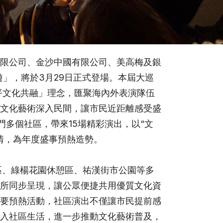
限公司、金沙中國有限公司、美高梅及銀
遊」，將於
3
月
29
日正式登場。本屆大巡
平文化共融」理念，匯聚海內外表演隊伍
文化藝術深入民間，讓市民近距離感受盛
門多個社區，帶來
15
場精彩演出，以
“
文
情，為年度盛事預熱造勢。
區、綠楊花園休憩區、祐漢街市公園等多
所同步呈現，讓公眾便捷共用優質文化資
要預熱活動，社區演出不僅讓市民提前感
入社區生活，進一步推動文化藝術普及，