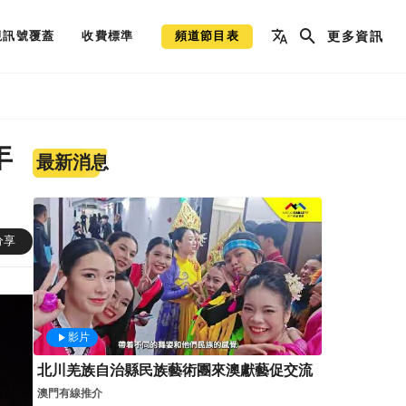
視訊號覆蓋
收費標準
頻道節目表
更多資訊
年
最新消息
分享
影片
北川羌族自治縣民族藝術團來澳獻藝促交流
澳門有線推介