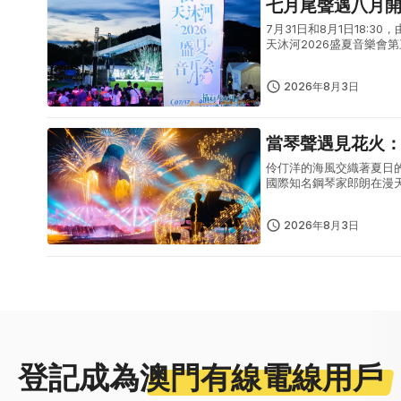
七月尾聲遇八月
7月31日和8月1日18
天沐河2026盛夏音樂
式夏日文藝盛宴。7月31
2026年8月3日
當琴聲遇見花火
伶仃洋的海風交織著夏日
國際知名鋼琴家郎朗在漫
野首發儀式上、於珍稀野
一場藝術...
2026年8月3日
登記成為
澳門有線電線用戶