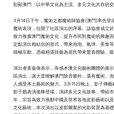
彰顯澳門「以中華文化為主流、多元文化共存的交
3
月
14
日下午，魔術之都魔術師協會
(
澳門
)
率先登
魔術表演，拉開了社區演出的序幕。該協會成立於
致力推廣澳門魔術文化，提升市民對魔術的興趣與
定點演出相結合的形式，帶來泡泡、氣球、美食等
積極互動，憑藉精湛技藝為居民帶來驚喜體驗，吸
演出者黃嘉偉表示，有感本澳文化藝術團體的展示
區演出，讓大眾瞭解澳門除音樂外，還有魔術、泡
人感受本土藝術的魅力。
3
月
15
日晚上，影子傳藝
影子戲表演接棒登場，演繹多元文化故事，帶給市
年，宗旨為致力推動中國及世界各地皮影藝術以及
文化藝術，本次演出以皮影圖案的光影裝置為基礎