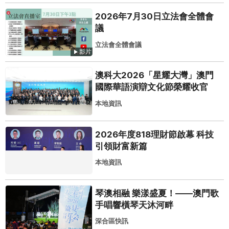
2026年7月30日立法會全體會
議
立法會全體會議
影片
澳科大2026「星耀大灣」澳門
國際華語演辯文化節榮耀收官
本地資訊
2026年度818理財節啟幕 科技
引領財富新篇
本地資訊
琴澳相融 樂漾盛夏！——澳門歌
手唱響橫琴天沐河畔
深合區快訊