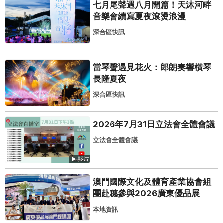
七月尾聲遇八月開篇！天沐河畔
音樂會續寫夏夜滾燙浪漫
深合區快訊
當琴聲遇見花火：郎朗奏響橫琴
長隆夏夜
深合區快訊
2026年7月31日立法會全體會議
立法會全體會議
影片
澳門國際文化及體育產業協會組
團赴穗參與2026廣東優品展
本地資訊