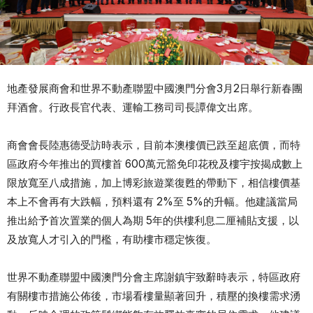
地產發展商會和世界不動產聯盟中國澳門分會3月2日舉行新春團
拜酒會。行政長官代表、運輸工務司司長譚偉文出席。
商會會長陸惠德受訪時表示，目前本澳樓價已跌至超底價，而特
區政府今年推出的買樓首 600萬元豁免印花稅及樓宇按揭成數上
限放寬至八成措施，加上博彩旅遊業復甦的帶動下，相信樓價基
本上不會再有大跌幅，預料還有 2%至 5%的升幅。他建議當局
推出給予首次置業的個人為期 5年的供樓利息二厘補貼支援，以
及放寬人才引入的門檻，有助樓市穩定恢復。
世界不動產聯盟中國澳門分會主席謝鎮宇致辭時表示，特區政府
有關樓市措施公佈後，市場看樓量顯著回升，積壓的換樓需求湧