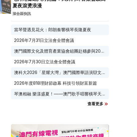
夏夜滾燙浪漫
深合區快訊
當琴聲遇見花火：郎朗奏響橫琴長隆夏夜
2026年7月31日立法會全體會議
澳門國際文化及體育產業協會組團赴穗參與2026
廣東優品展
2026年7月30日立法會全體會議
澳科大2026「星耀大灣」澳門國際華語演辯文化
節榮耀收官
2026年度818理財節啟幕 科技引領財富新篇
琴澳相融 樂漾盛夏！——澳門歌手唱響橫琴天沐
河畔
查看更多