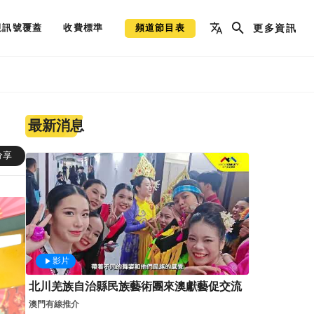
視訊號覆蓋
收費標準
頻道節目表
更多資訊
最新消息
分享
影片
北川羌族自治縣民族藝術團來澳獻藝促交流
澳門有線推介