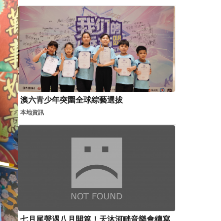
澳六青少年突圍全球綜藝選拔
本地資訊
七月尾聲遇八月開篇！天沐河畔音樂會續寫