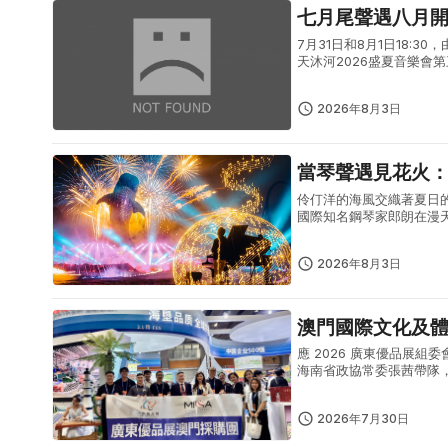
七月尾聲遇八月
7月31日和8月1日18
天沐河2026盛夏音樂
式夏日文藝盛宴。7月31
2026年8月3日
當琴聲遇見花火
伶仃洋的海風交織著夏日
國際知名鋼琴家郎朗在漫
野首發儀式上、於珍稀野
一場藝術...
2026年8月3日
澳門國際文化及體
應 2026 廣東優品展
海南省政協常委張茜帶隊，
軍、廣東省商業聯合會執
外...
2026年7月30日