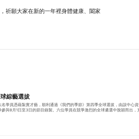
，祈願大家在新的一年裡身體健康、闔家
全球綜藝選拔
六名學員憑藉紮實才藝，順利通過《我們的季節》第四季全球選拔，由該中心資
沙參與8月1日至3日的節目錄製。六位學員在競爭激烈的全球遴選中脫穎而出，
術素養與綜合能力。 《我們的季節》由內地權威主流媒體湖南廣播電視台打造