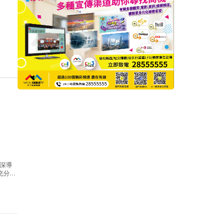
深導
充分
，屬大