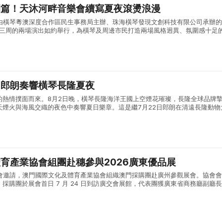
開篇！天沐河畔音樂會續寫夏夜滾燙浪漫
:30，由橫琴粵澳深度合作區民生事務局主辦、珠海橫琴發現文創科技有限公司承辦
會第三周的兩場演出如約舉行，為橫琴及周邊市民打造兩場風格迥異、氛圍感十足
日首場演出，漫天晚霞鋪滿天沐河上空，晚風褪去白日暑氣，送來屢屢清涼，輕..
：郎朗奏響橫琴長隆夏夜
的熱情撲面而來。8月2日晚，橫琴長隆海洋王國上空煙花璀璨，長隆全球品牌
天煙火與海風交織的夜色中奏響夏日樂章。這是繼7月22日郎朗在清遠長隆動物
生動物環繞的山野間演奏《動物狂歡節》之後，長隆度假區為暑期文旅市場奉上
育產業協會組團赴穗參與2026廣東優品展
組委會邀請，澳門國際文化及體育產業協會組織澳門採購團赴廣州參觀展會。協會
採購團於展會首日 7 月 24 日到訪廣交會展館，代表團獲廣東省商務廳副廳
行會長兼秘書長賈定艷等展會主管領導接見，雙方圍繞粵澳商貿合作、粵貨開拓