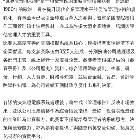
世界管理挑戰賽
是一項全球性的策略管理模擬競賽，起源於
“
”
1980年的歐洲，旨在提升現代企業管理水平並促進管理技術的規
範化。賽事至今已吸引全球逾百萬人次參與，被眾多國際院校用
作工商管理碩士課程教材，亦成為許多大型企業甄選、培訓與評
估管理人才的重要工具。
比賽以高度完善的電腦模擬系統為核心，模擬標準市場經濟下的
企業營運。每支參賽隊伍由
3至5人組成，分別扮演公司總經理及
各部門主管，線上經營一家虛擬企業。參賽者需根據提供的《參
賽手冊》及《公司歷史》資料，綜合運用戰略規劃、生產、研
發、行銷、人力資源、財務等知識，並結合金融、貿易、會計等
跨學科知識，為公司連續五個財政季度作出系列決策。
各隊的決策經電腦系統處理後，將生成《管理報告》反映市場效
果，並以公司股票價格作為綜合績效指標。最終，投資表現最佳
的企業即為比賽勝方。此賽事不僅能培養管理者的系統思考、決
策與應變能力，亦為參賽者提供了與國際精英交流切磋、拓展文
化視野的寶貴平台。