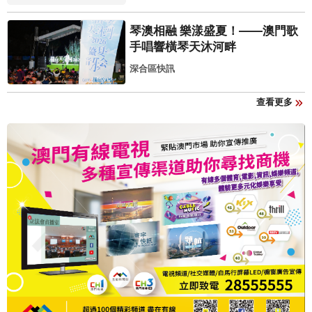
琴澳相融 樂漾盛夏！——澳門歌
手唱響橫琴天沐河畔
深合區快訊
查看更多