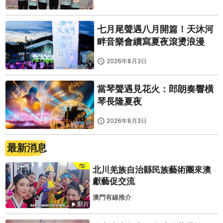
七月尾聲遇八月開篇！天沐河
畔音樂會續寫夏夜滾燙浪漫
2026年8月3日
當琴聲遇見花火：郎朗奏響橫
琴長隆夏夜
2026年8月3日
最新消息
北川羌族自治縣民族藝術團來澳
獻藝促交流
澳門有線推介
影片