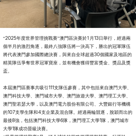
澳門區決賽於
1
經過兩
2025年度世界管理挑戰賽
13日舉行
“
”
月
，
個半月的激烈角逐，最終八強隊伍將一決高下，勝出的冠軍隊伍
將代表澳門參加國際總決賽，與來自全球超過
30個國家及地區的
精英隊伍爭奪世界冠軍寶座，並有機會獲得豐富獎金、獎品及獎
盃。
本屆澳門區賽事共吸引
111支隊伍參賽，其中包括來自澳門大學、
澳門科技大學、澳門城市大學、澳門旅遊大學、澳門理工大學、
澳門聖若瑟大學，以及澳門電力股份有限公司、大豐銀行等機構
經過兩輪競逐，
脫穎而出的
的107支學生隊和4支企業及混合隊。
最後
8強，包括澳門科技大學6隊，澳門理工大學1隊，澳門城市
成功晉級決賽。
大學1隊