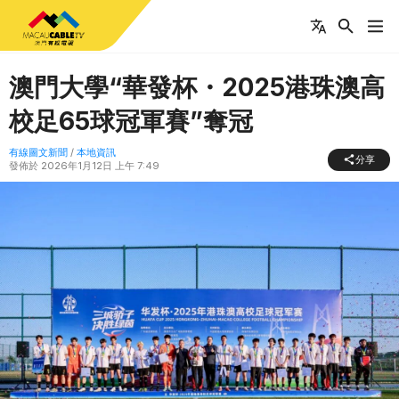
澳門大學“華發杯・2025港珠澳高
校足65球冠軍賽”奪冠
有線圖文新聞
/
本地資訊
分享
發佈於
2026年1月12日 上午 7:49