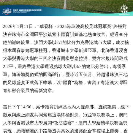
2026年1月11日，“華發杯・2025港珠澳高校足球冠軍賽”終極對
決在珠海市金灣區平沙鎮索卡體育訓練基地熱血收官。
經過
90分
鐘的巔峰較量，
澳門大學
以
2:1的比分力克香港城市大學，成功
摘
得本屆賽事總冠軍桂冠
，
香港城市大學
斬獲
亞軍
。北師香港浸會
大學與香港大學的三四名決賽同樣懸念拉滿，雙方常規時間戰成
2:2平，最終
香港大學
通過點球大戰以
4:3的總比分勝出，奪得
季
軍
。
隨著頒獎儀式的圓滿舉行，歷時近五個月、跨越港珠澳三地
的足球盛宴正式落下帷幕，
以
“體育”為橋，書寫了粵港澳大灣區
青年融合發展的嶄新篇章
。
當日下午
14:30，索卡體育訓練基地內人聲鼎沸、旌旗飄揚，線下
觀眾與線上網友共同聚焦這場終極對決。
冠亞軍決賽
場上，澳門
大學與香港城市大學展開
“攻防盛宴”：澳門大學延續半決賽強勢
表現，憑藉精准的中路滲透與高效的邊路配合掌控場上節奏，香