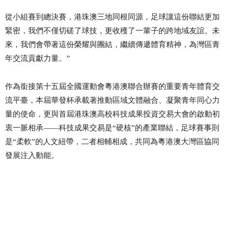
從小組賽到總決賽，港珠澳三地同根同源，足球讓這份聯結更加
緊密，我們不僅切磋了球技，更收穫了一輩子的跨地域友誼。未
來，我們會帶著這份榮耀與團結，繼續傳遞體育精神，為灣區青
年交流貢獻力量。
”
作為銜接第十五屆全國運動會粵港澳聯合辦賽的重要青年體育交
流平臺，本屆華發杯承載著推動區域文體融合、凝聚青年同心力
量的使命，更與首屆港珠澳高校科技成果投資交易大會的啟動初
衷一脈相承
——科技成果交易是“硬核”的產業聯結，足球賽事則
是“柔軟”的人文紐帶，二者相輔相成，共同為粵港澳大灣區協同
發展注入動能。