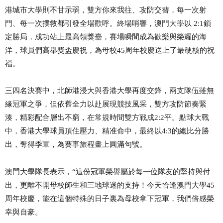
港城市大學則不甘示弱，雙方你來我往、攻防交替，每一次射
門、每一次撲救都引發全場歡呼。
終場哨響，澳門大學以
2:1鎖
定勝局，成功站上最高領獎臺，賽場瞬間成為歡樂與榮耀的海
洋，球員們高舉獎盃慶祝，為母校45周年校慶送上了最硬核的祝
福。
三四名決賽
中，北師港浸大與香港大學再度交鋒，兩支隊伍雖無
緣冠軍之爭，但依舊全力以赴展現競技風采，雙方攻防節奏緊
湊，精彩配合層出不窮，在常規時間雙方戰成
2:2平。點球大戰
中，香港大學球員頂住壓力、精准命中，最終以4:3的總比分勝
出，奪得季軍，為賽事旅程畫上圓滿句號。
澳門大學隊長
表示，
“這份冠軍榮譽屬於每一位隊友的堅持與付
出，更離不開母校師生和三地球迷的支持！今天恰逢澳門大學45
周年校慶，能在這個特殊的日子裏為母校拿下冠軍，我們倍感榮
幸與自豪。