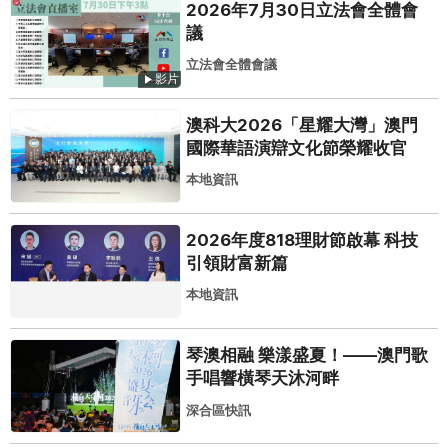
2026年7月30日立法會全體會
議
立法會全體會議
影片
澳科大2026「星耀大灣」澳門
國際華語演辯文化節榮耀收官
本地資訊
2026年度818理財節啟幕 科技
引領財富新篇
本地資訊
琴澳相融 樂漾盛夏！——澳門歌
手唱響橫琴天沐河畔
深合區快訊