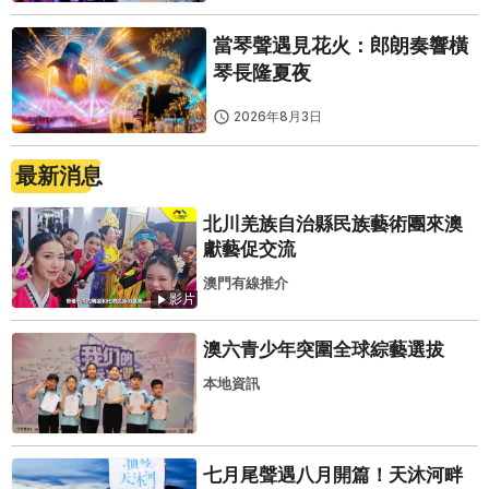
當琴聲遇見花火：郎朗奏響橫
琴長隆夏夜
2026年8月3日
最新消息
北川羌族自治縣民族藝術團來澳
獻藝促交流
澳門有線推介
影片
澳六青少年突圍全球綜藝選拔
本地資訊
七月尾聲遇八月開篇！天沐河畔