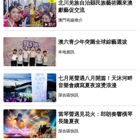
北川羌族自治縣民族藝術團來澳
獻藝促交流
澳門有線推介
影片
澳六青少年突圍全球綜藝選拔
本地資訊
七月尾聲遇八月開篇！天沐河畔
音樂會續寫夏夜滾燙浪漫
深合區快訊
當琴聲遇見花火：郎朗奏響橫琴
長隆夏夜
深合區快訊