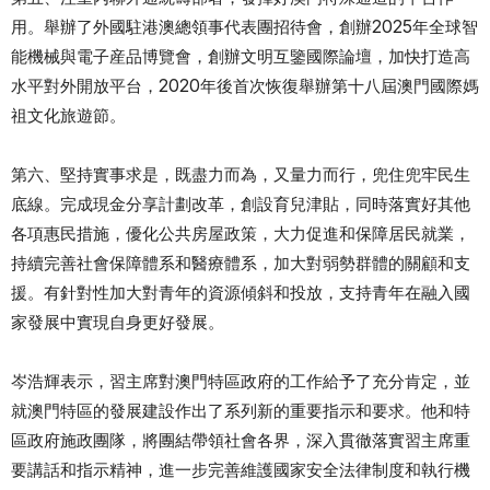
用。舉辦了外國駐港澳總領事代表團招待會，創辦2025年全球智
能機械與電子産品博覽會，創辦文明互鑒國際論壇，加快打造高
水平對外開放平台，2020年後首次恢復舉辦第十八屆澳門國際媽
祖文化旅遊節。
第六、堅持實事求是，既盡力而為，又量力而行，兜住兜牢民生
底線。完成現金分享計劃改革，創設育兒津貼，同時落實好其他
各項惠民措施，優化公共房屋政策，大力促進和保障居民就業，
持續完善社會保障體系和醫療體系，加大對弱勢群體的關顧和支
援。有針對性加大對青年的資源傾斜和投放，支持青年在融入國
家發展中實現自身更好發展。
岑浩輝表示，習主席對澳門特區政府的工作給予了充分肯定，並
就澳門特區的發展建設作出了系列新的重要指示和要求。他和特
區政府施政團隊，將團結帶領社會各界，深入貫徹落實習主席重
要講話和指示精神，進一步完善維護國家安全法律制度和執行機