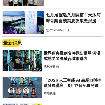
七月尾聲遇八月開篇！天沐河
畔音樂會續寫夏夜滾燙浪漫
2026年8月3日
最新消息
世界頂尖擊劍名將探訪橫琴 沉浸
式感受琴澳融合城市魅力
領航深合區
影片
「2026 人工智能 AI 生產力與持
續發展講座」8月17日免費開鑼
本地資訊