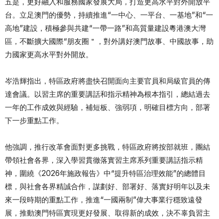
五是，更好融入和服務國家發展大局，打造更高水平對外開放平
台。立足澳門的優勢，持續推進“一中心、一平台、一基地”和“一
高地”建設，積極參與共建“一帶一路”和高質量建設粵港澳大灣
區，不斷擴大國際“朋友圈＂，對外講好澳門故事、中國故事，助
力國家更高水平對外開放。
岑浩輝指出，特區政府將盡快召開面向主要官員和局級官員的傳
達會議。以習主席的重要講話和指示精神為根本指引，總結過去
一年的工作成效與經驗，補短板、強弱項，明確目標方向，部署
下一步重點工作。
他強調，推行改革會面對更多挑戰，特區政府將按部就班，團結
帶領社會各界，深入學習貫徹落實習主席系列重要講話指示精
神，圍繞《2026年施政報告》中“提升特區治理效能”的總體目
標，與社會各界精誠合作，謀劃好、部署好、落實好明年以及未
來一段時期的重點工作，推進“一國兩制”偉大事業行穩致遠發
展，推動澳門特區實現更好發展、取得新的成效，決不辜負習主