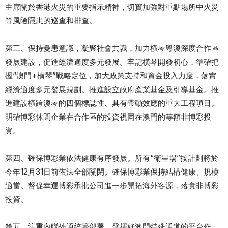
主席關於香港火災的重要指示精神，切實加強對重點場所中火災
等風險隱患的巡查和排查。
第三、保持憂患意識，凝聚社會共識，加力橫琴粵澳深度合作區
發展建設，促進經濟適度多元發展。牢記橫琴開發初心，準確把
握“澳門+橫琴”戰略定位，加大政策支持和資金投入力度，落實
經濟適度多元發展規劃。推進設立政府產業基金及引導基金。推
進建設橫跨澳琴的四個標誌性、具有帶動效應的重大工程項目。
明確博彩休閒企業在合作區的投資視同在澳門的等額非博彩投
資。
第四、確保博彩業依法健康有序發展。所有“衛星場”按計劃將於
今年12月31日前依法全部關閉。確保博彩業保持結構健康、規模
適當。督促幸運博彩承批公司進一步開拓海外客源，落實非博彩
投資。
第五、注重內聯外通統籌部署，發揮好澳門特殊通道的平台作