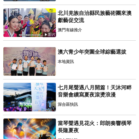
北川羌族自治縣民族藝術團來澳
獻藝促交流
澳門有線推介
影片
澳六青少年突圍全球綜藝選拔
本地資訊
七月尾聲遇八月開篇！天沐河畔
音樂會續寫夏夜滾燙浪漫
深合區快訊
當琴聲遇見花火：郎朗奏響橫琴
長隆夏夜