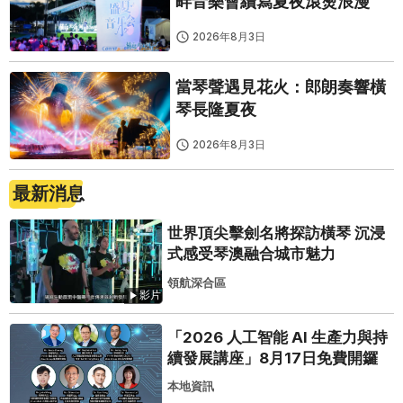
畔音樂會續寫夏夜滾燙浪漫
2026年8月3日
當琴聲遇見花火：郎朗奏響橫
琴長隆夏夜
2026年8月3日
最新消息
世界頂尖擊劍名將探訪橫琴 沉浸
式感受琴澳融合城市魅力
領航深合區
影片
「2026 人工智能 AI 生產力與持
續發展講座」8月17日免費開鑼
本地資訊