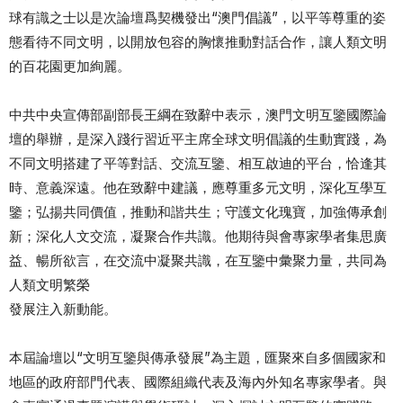
球有識之士以是次論壇爲契機發出“澳門倡議”，以平等尊重的姿
態看待不同文明，以開放包容的胸懷推動對話合作，讓人類文明
的百花園更加絢麗。
中共中央宣傳部副部長王綱在致辭中表示，澳門文明互鑒國際論
壇的舉辦，是深入踐行習近平主席全球文明倡議的生動實踐，為
不同文明搭建了平等對話、交流互鑒、相互啟迪的平台，恰逢其
時、意義深遠。他在致辭中建議，應尊重多元文明，深化互學互
鑒；弘揚共同價值，推動和諧共生；守護文化瑰寶，加強傳承創
新；深化人文交流，凝聚合作共識。他期待與會專家學者集思廣
益、暢所欲言，在交流中凝聚共識，在互鑒中彙聚力量，共同為
人類文明繁榮
發展注入新動能。
本屆論壇以“文明互鑒與傳承發展”為主題，匯聚來自多個國家和
地區的政府部門代表、國際組織代表及海內外知名專家學者。與