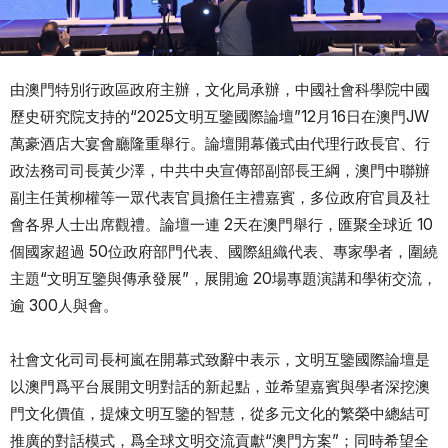
由澳門特別行政區政府主辦，文化局承辦，中國社會科學院中國
歷史研究院支持的“2025文明互鑒國際論壇”12月16日在澳門JW
萬豪酒店大宴會廳隆重舉行。論壇開幕儀式由代理行政長官、行
政法務司司長黃少澤，中共中央宣傳部副部長王綱，澳門中聯辦
副主任黃柳權等一眾代表官員擔任主禮嘉賓，多位政府官員及社
會各界人士出席觀禮。論壇一連 2天在澳門舉行，匯聚全球近 10
個國家超過 50位政府部門代表、國際組織代表、專家學者，圍繞
主題“文明互鑒與傳承發展”，展開逾 20場專題演講和學術交流，
逾 300人與會。
社會文化司司長柯嵐在開幕式致辭中表示，文明互鑒國際論壇是
以澳門爲平台展開文明對話的新起點，並希望嘉賓與學者深挖澳
門文化價值，提煉文明互鑒的智慧，從多元文化的繁榮中總結可
推廣的對話模式，爲全球文明交流貢獻“澳門方案”；同時希望全