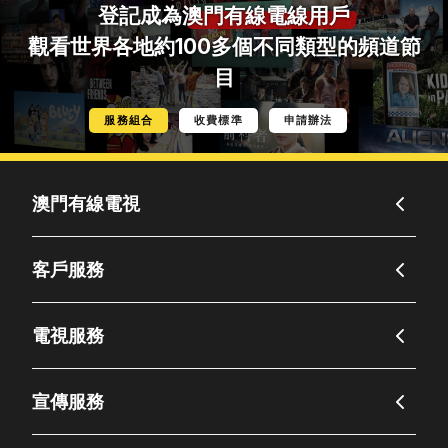
登記成為
澳門有線電線用戶
觀看世界各地約100多個不同類型的頻道節
目
服務組合
收費標準
申請辦法
澳門有線電視
客戶服務
電視服務
宣傳服務