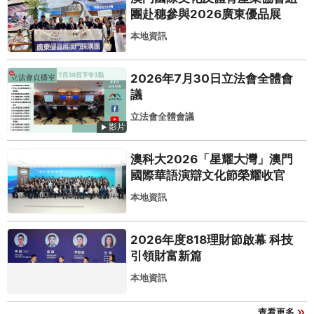
團赴穗參與2026廣東優品展
本地資訊
2026年7月30日立法會全體會
議
立法會全體會議
影片
澳科大2026「星耀大灣」澳門
國際華語演辯文化節榮耀收官
本地資訊
2026年度818理財節啟幕 科技
引領財富新篇
本地資訊
查看更多