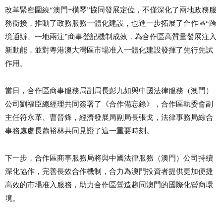
改革緊密圍繞
“澳門
+
橫琴”協同發展定位，不僅深化了兩地政務服
務銜接，推動了政務服務一體化建設，也進一步拓展了合作區“跨
境通辦、一地兩注”商事登記機制成效，為合作區高質量發展注入
新動能，並對粵港澳大灣區市場准入一體化建設發揮了先行先試
作用。
當日，合作區商事服務局副局長彭九如與中
國法律服務（澳門）
公司
劉福臣總經理共同簽署了
《合作備忘錄》
，
合作區執委會
副
主任
符永革、曹晉鋒，經濟發展局副局長張戈，法律事務局
綜合
事務處處長蕭裕林
共同見證
了
這一重要時刻
。
下一步，合作區商事服務局將與
中
國法律服務（澳門）公司持續
深化協作，完善長效合作機制，合力為澳門投資者提供更加便捷
高效的市場准入服務，助力合作區營造趨同澳門的國際化營商環
境。