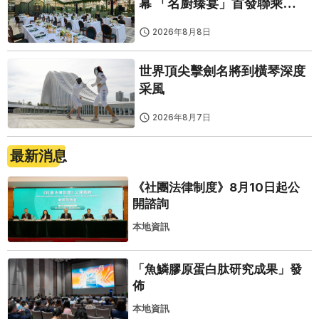
幕 「名廚臻宴」首發聯乘
Twelve 25演繹極致法式風雅
2026年8月8日
世界頂尖擊劍名將到橫琴深度
采風
2026年8月7日
最新消息
《社團法律制度》8月10日起公
開諮詢
本地資訊
「魚鱗膠原蛋白肽研究成果」發
佈
本地資訊