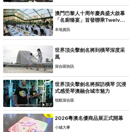
澳門巴黎人十周年慶典盛大啟幕
「名廚臻宴」首發聯乘Twelve
25演繹極致法式風雅
本地資訊
世界頂尖擊劍名將到橫琴深度采
風
深合區快訊
世界頂尖擊劍名將探訪橫琴 沉浸
式感受琴澳融合城市魅力
領航深合區
影片
2026粵澳名優商品展正式開幕
小城大事