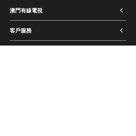
澳門有線電視
客戶服務
電視服務
宣傳服務
頻道介紹
外部連結
© Macau Cable TV, Ltd.