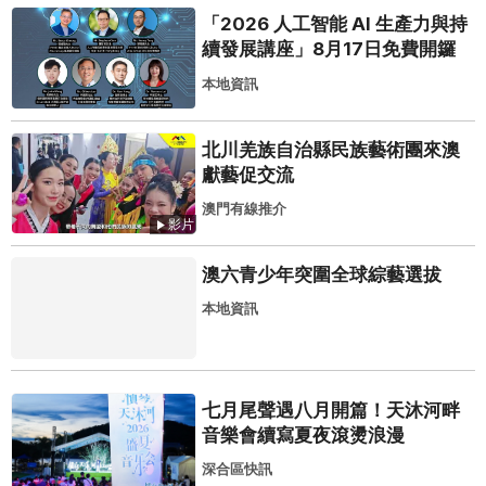
「2026 人工智能 AI 生產力與持
續發展講座」8月17日免費開鑼
本地資訊
北川羌族自治縣民族藝術團來澳
獻藝促交流
澳門有線推介
影片
澳六青少年突圍全球綜藝選拔
本地資訊
七月尾聲遇八月開篇！天沐河畔
音樂會續寫夏夜滾燙浪漫
深合區快訊