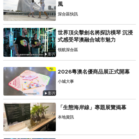
風
深合區快訊
世界頂尖擊劍名將探訪橫琴 沉浸
式感受琴澳融合城市魅力
領航深合區
影片
2026粵澳名優商品展正式開幕
小城大事
影片
「生態海岸線」專題展覽揭幕
本地資訊