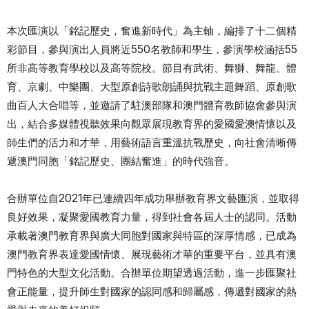
本次匯演以「銘記歷史，奮進新時代」為主軸，編排了十二個精
彩節目，參與演出人員將近550名教師和學生，參演學校涵括55
所非高等教育學校以及高等院校。節目有武術、舞獅、舞龍、體
育、京劇、中樂團、大型原創詩歌朗誦與抗戰主題舞蹈、原創歌
曲百人大合唱等，並邀請了駐澳部隊和澳門體育教師協會參與演
出，結合多媒體視聽效果向觀眾展現教育界的愛國愛澳情懷以及
師生們的活力和才華，用藝術語言重溫抗戰歷史，向社會清晰傳
遞澳門同胞「銘記歷史、團結奮進」的時代強音。
合辦單位自2021年已連續四年成功舉辦教育界文藝匯演，並取得
良好效果，凝聚愛國教育力量，得到社會各屆人士的認同。活動
承載著澳門教育界與廣大同胞對國家與特區的深厚情感，已成為
澳門教育界表達愛國情懷、展現藝術才華的重要平台，並具有澳
門特色的大型文化活動。合辦單位期望透過活動，進一步匯聚社
會正能量，提升師生對國家的認同感和歸屬感，傳遞對國家的熱