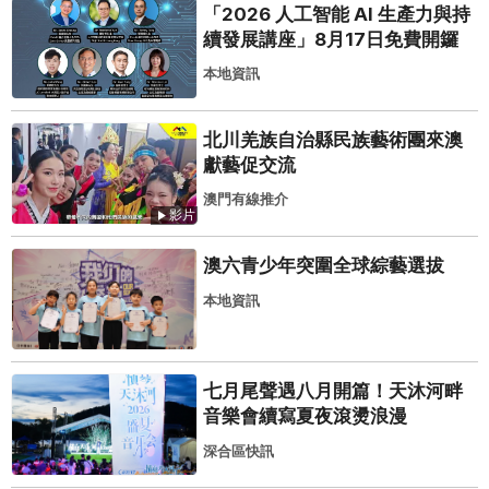
「2026 人工智能 AI 生產力與持
續發展講座」8月17日免費開鑼
本地資訊
北川羌族自治縣民族藝術團來澳
獻藝促交流
澳門有線推介
影片
澳六青少年突圍全球綜藝選拔
本地資訊
七月尾聲遇八月開篇！天沐河畔
音樂會續寫夏夜滾燙浪漫
深合區快訊