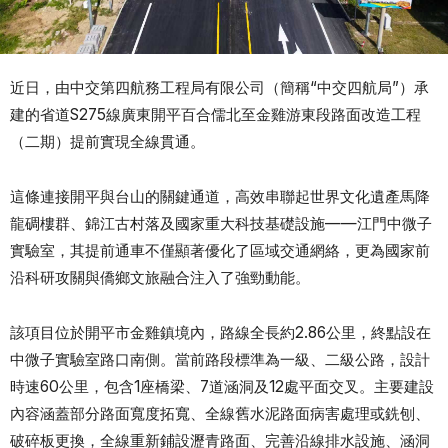
近日，由中交第四航務工程局有限公司（簡稱“中交四航局”）承
建的省道S275線廣東開平百合儒北至金雞游東段路面改造工程
（二期）提前實現全線貫通。
這條連接開平與台山的關鍵通道，高效串聯起世界文化遺產馬降
龍碉樓群、錦江古村落及國家重大科技基礎設施——江門中微子
實驗室，其提前通車不僅顯著優化了區域交通網絡，更為國家前
沿科研攻關與僑鄉文旅融合注入了強勁動能。
該項目位於開平市金雞鎮境內，路線全長約2.86公里，終點設在
中微子實驗室路口南側。當前路段標準為一級、二級公路，設計
時速60公里，包含1座橋梁、7道涵洞及12處平面交叉。主要建設
內容涵蓋部分路面寬度拓寬、全線舊水泥路面病害處理或銑刨、
破碎板更換，全線重新鋪設瀝青路面、完善沿線排水設施、涵洞