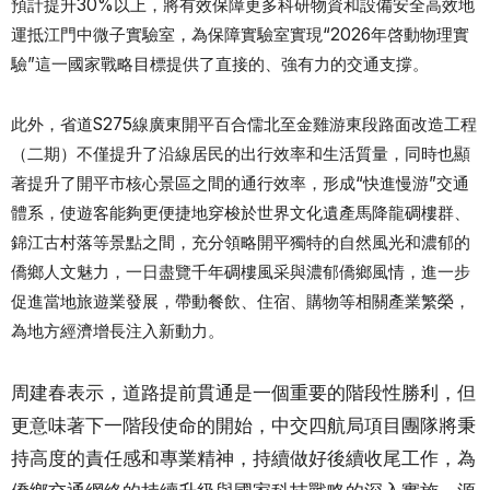
預計提升30%以上，將有效保障更多科研物資和設備安全高效地
運抵江門中微子實驗室，為保障實驗室實現“2026年啓動物理實
驗”這一國家戰略目標提供了直接的、強有力的交通支撐。
此外，省道S275線廣東開平百合儒北至金雞游東段路面改造工程
（二期）不僅提升了沿線居民的出行效率和生活質量，同時也顯
著提升了開平市核心景區之間的通行效率，形成“快進慢游”交通
體系，使遊客能夠更便捷地穿梭於世界文化遺產馬降龍碉樓群、
錦江古村落等景點之間，充分領略開平獨特的自然風光和濃郁的
僑鄉人文魅力，一日盡覽千年碉樓風采與濃郁僑鄉風情，進一步
促進當地旅遊業發展，帶動餐飲、住宿、購物等相關產業繁榮，
為地方經濟增長注入新動力。
周建春表示，道路提前貫通是一個重要的階段性勝利，但
更意味著下一階段使命的開始，中交四航局項目團隊將秉
持高度的責任感和專業精神，持續做好後續收尾工作，為