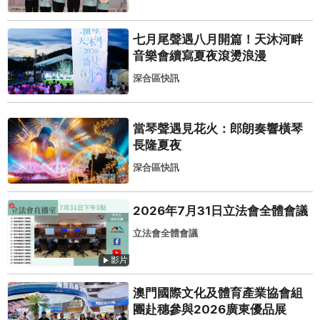
七月尾聲遇八月開篇！天沐河畔
音樂會續寫夏夜滾燙浪漫
深合區快訊
當琴聲遇見花火：郎朗奏響橫琴
長隆夏夜
深合區快訊
2026年7月31日立法會全體會議
立法會全體會議
影片
澳門國際文化及體育產業協會組
團赴穗參與2026廣東優品展