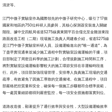
清淤等。
江門中微子實驗室作為國際領先的中微子研究中心，吸引了17個
國家和地區的750位科研人員參與，其核心探測器安裝進入關鍵
階段。據中交四航局省道S275線廣東開平百合儒北至金雞游東段
路面改造工程（二期）現場施工負責人周建春介紹，省道S275線
是江門中微子實驗室科研人員、設備運輸進出的“唯一通道”，為
了盡早實現通車並減少施工過程中對實驗室設備運輸的干擾，項
目部制定了周密且科學的施工計劃，合理規劃施工時間和工序，
將對實驗室設備運輸影響較大的施工環節安排在非運輸時段進
行。此外，項目部加強現場管理，安排專人負責施工現場的交通
疏導，有效避免了因施工導致的交通擁堵。在施工過程中，項目
部嚴格把控質量和安全，確保每一個施工步驟都符合標準規範，
每一處質量細節都得到嚴密監控，每一項安全措施都落實到位。
道路改造後，顯著提升了通行效率與安全性，大型設備運輸效率