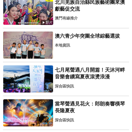
北川羌族自治縣民族藝術團來澳
獻藝促交流
澳門有線推介
影片
澳六青少年突圍全球綜藝選拔
本地資訊
七月尾聲遇八月開篇！天沐河畔
音樂會續寫夏夜滾燙浪漫
深合區快訊
當琴聲遇見花火：郎朗奏響橫琴
長隆夏夜
深合區快訊