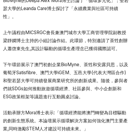
BioMyne的Deepa Alex Mora博士討論了「循環多元化」；聖若
瑟大學的Leanda Care博士探討了「永續農業與社區可持續
性」。
上午議程由MICSRGC會長兼澳門城市大學工商管理學院副教授
梁靜嫻博士主持的小組討論作結。此環節，特別邀請了茶甡創辦
人蕭啓東先生,其設計驅動的循環生產理念已獲得國際認可。
下午環節展示了澳門初創企業BioMyne、茶甡和安露貝思，以及
葡萄牙Satisfibre、澳門大學iGEM、五邑大學(代表大灣區合作)
和聖若瑟大學可持續發展商業研究所的創新成果。隨後，參與者
們就SDGs如何推動旅遊循環經濟、社區參與、中小企創新和
ESG政策框架等議題進行互動圓桌討論。
活動承辦方Mora博士表示:「循環經濟能將澳門轉變為目標驅動
的創新生態系統。本論壇展示循環解決方案如何強化澳門主要產
業,同時激勵STEM人才建設可持續未來。」