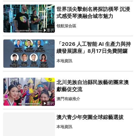
世界頂尖擊劍名將探訪橫琴 沉浸
式感受琴澳融合城市魅力
領航深合區
影片
「2026 人工智能 AI 生產力與持
續發展講座」8月17日免費開鑼
本地資訊
北川羌族自治縣民族藝術團來澳
獻藝促交流
澳門有線推介
影片
澳六青少年突圍全球綜藝選拔
本地資訊