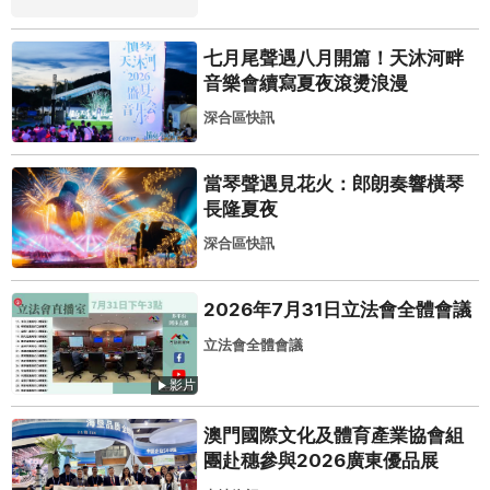
七月尾聲遇八月開篇！天沐河畔
音樂會續寫夏夜滾燙浪漫
深合區快訊
當琴聲遇見花火：郎朗奏響橫琴
長隆夏夜
深合區快訊
2026年7月31日立法會全體會議
立法會全體會議
影片
澳門國際文化及體育產業協會組
團赴穗參與2026廣東優品展