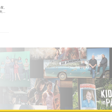
摯友、
大越
的又