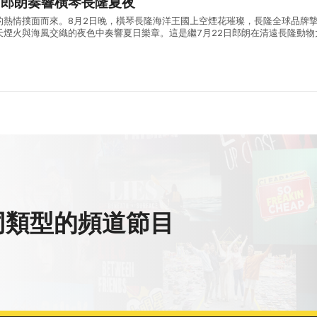
：郎朗奏響橫琴長隆夏夜
的熱情撲面而來。8月2日晚，橫琴長隆海洋王國上空煙花璀璨，長隆全球品牌
天煙火與海風交織的夜色中奏響夏日樂章。這是繼7月22日郎朗在清遠長隆動物
生動物環繞的山野間演奏《動物狂歡節》之後，長隆度假區為暑期文旅市場奉上
同類型的頻道節目