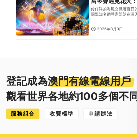
當琴聲遇見花火
伶仃洋的海風交織著夏日
國際知名鋼琴家郎朗在漫
野首發儀式上、於珍稀野
一場藝術...
2026年8月3日
登記成為
澳門有線電線用戶
觀看世界各地約100多個不
服務組合
收費標準
申請辦法