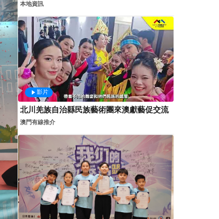
本地資訊
影片
北川羌族自治縣民族藝術團來澳獻藝促交流
澳門有線推介