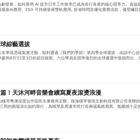
急劇發展，如何善用 AI 提升日常工作效率已成為各行各業的核心競爭力。為協
最新AI應用、ESG 可持續發展雙軌應用, 節省時間並優化業務流程，備受矚目
產力與持續發展講座」將於 8月17日（星期一）下午 14:00 ...
全球綜藝選拔
六名學員憑藉紮實才藝，順利通過《我們的季節》第四季全球選拔，由該中心資
沙參與8月1日至3日的節目錄製。六位學員在競爭激烈的全球遴選中脫穎而出，
術素養與綜合能力。 《我們的季節》由內地權威主流媒體湖南廣播電視台打造
開篇！天沐河畔音樂會續寫夏夜滾燙浪漫
:30，由橫琴粵澳深度合作區民生事務局主辦、珠海橫琴發現文創科技有限公司承辦
會第三周的兩場演出如約舉行，為橫琴及周邊市民打造兩場風格迥異、氛圍感十足
日首場演出，漫天晚霞鋪滿天沐河上空，晚風褪去白日暑氣，送來屢屢清涼，輕..