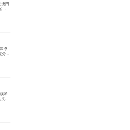
助澳門
的
深導
充分
，屬大
的橫琴
的沈浸
.