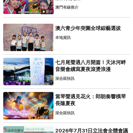
澳門有線推介
影片
澳六青少年突圍全球綜藝選拔
本地資訊
七月尾聲遇八月開篇！天沐河畔
音樂會續寫夏夜滾燙浪漫
深合區快訊
當琴聲遇見花火：郎朗奏響橫琴
長隆夏夜
深合區快訊
2026年7月31日立法會全體會議