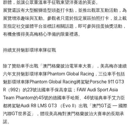
群體，並讓公眾重溫車手征戰東望洋賽道的英姿。
展覽還設有大型醒獅造型頭盔打卡點，並推出觀眾互動活動，為
展覽增添趣味與互動。參觀者只需於指定展區拍照打卡，並上載
至指定社交媒體平台並標註相關話題，即可參與扭蛋抽獎活動，
有機會獲得美高梅精心準備的限量禮遇。
持續支持魅影環球車隊征戰
除了贊助車手出戰「澳門格蘭披治電單車大賽」，美高梅亦連續
六年支持魅影環球車隊Phantom Global Racing，三位車手包括
魅影環球車隊Phantom Global Racing將駕駛Porsche 911 GT3
R（992）的23號法國車手保高拿茲；FAW Audi Sport Asia
Team Phantom的45號的德國車手哈斯、46號瑞典車手艾力臣
都將駕駛Audi R8 LMS GT3 （Evo II）出戰「澳門GT盃 — 國際
汽聯GT世界盃」，體現美高梅對澳門格蘭披治大賽車的長期承
諾。