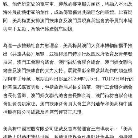
戰。他們所駕駛的電單車、穿戴的賽車服與頭盔，均融入本地及
海外展能藝術家的創作，成為傳遞傷健共融理念的載體。比賽期
間，美高梅更安排澳門扶康會及澳門展現真我協會的學員到車場
與車手互動，為他們締造難忘回憶。
為進一步推動社會共融理念，美高梅與澳門大賽車博物館攜手推
出《共速共藝》展覽，並獲得澳門特別行政區政府教育及青年發
展局、澳門工會聯合總會、澳門街坊會聯合總會、澳門婦女聯合
總會及澳門扶康會的大力支持。展覽呈獻全民參與創作的頭盔模
型與車手珍藏，展期由即日起至2026年1月5日。11月12日舉行的
開幕儀式嘉賓雲集，包括旅遊局局長文綺華、澳門工會聯合總會
會長何雪卿、澳門婦女聯合總會會長劉金玲、澳門街坊會聯合總
會副會長姚家聰、澳門扶康會會員大會主席飛迪華和美高梅中國
控股有限公司總裁及首席營運官王志琪。
美高梅中國控股有限公司總裁及首席營運官王志琪表示：「美高
梅致力以藝術連結世界，並透過跨界合作推動社會共融，包括體