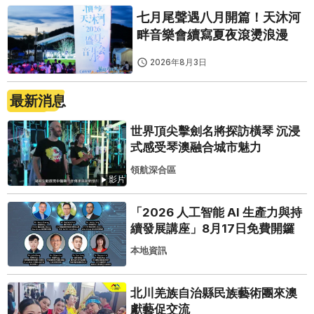
七月尾聲遇八月開篇！天沐河
畔音樂會續寫夏夜滾燙浪漫
2026年8月3日
最新消息
世界頂尖擊劍名將探訪橫琴 沉浸
式感受琴澳融合城市魅力
領航深合區
影片
「2026 人工智能 AI 生產力與持
續發展講座」8月17日免費開鑼
本地資訊
北川羌族自治縣民族藝術團來澳
獻藝促交流