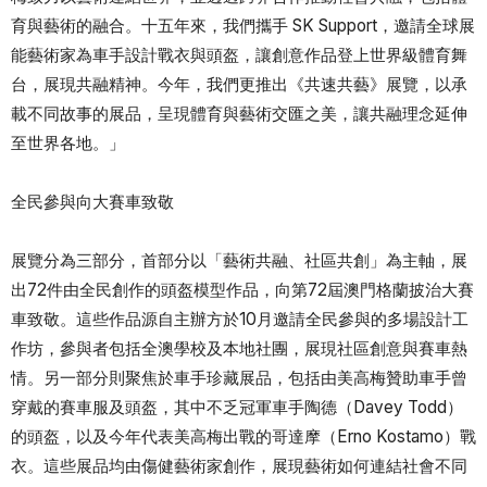
育與藝術的融合。十五年來，我們攜手 SK Support，邀請全球展
能藝術家為車手設計戰衣與頭盔，讓創意作品登上世界級體育舞
台，展現共融精神。今年，我們更推出《共速共藝》展覽，以承
載不同故事的展品，呈現體育與藝術交匯之美，讓共融理念延伸
至世界各地。」
全民參與向大賽車致敬
展覽分為三部分，首部分以「藝術共融、社區共創」為主軸，展
出72件由全民創作的頭盔模型作品，向第72屆澳門格蘭披治大賽
車致敬。這些作品源自主辦方於10月邀請全民參與的多場設計工
作坊，參與者包括全澳學校及本地社團，展現社區創意與賽車熱
情。另一部分則聚焦於車手珍藏展品，包括由美高梅贊助車手曾
穿戴的賽車服及頭盔，其中不乏冠軍車手陶德（Davey Todd）
的頭盔，以及今年代表美高梅出戰的哥達摩（Erno Kostamo）戰
衣。這些展品均由傷健藝術家創作，展現藝術如何連結社會不同