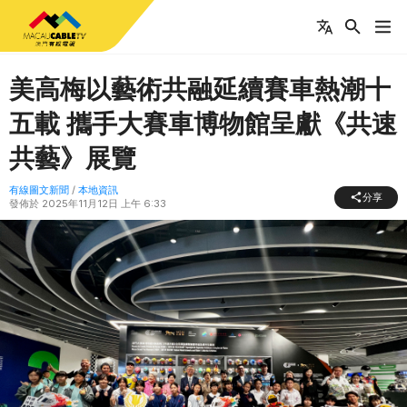
美高梅以藝術共融延續賽車熱潮十
五載 攜手大賽車博物館呈獻《共速
共藝》展覽
有線圖文新聞
/
本地資訊
分享
發佈於
2025年11月12日 上午 6:33