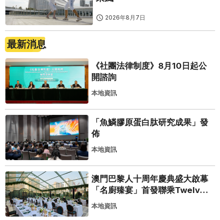
2026年8月7日
最新消息
《社團法律制度》8月10日起公
開諮詢
本地資訊
「魚鱗膠原蛋白肽研究成果」發
佈
本地資訊
澳門巴黎人十周年慶典盛大啟幕
「名廚臻宴」首發聯乘Twelve
25演繹極致法式風雅
本地資訊