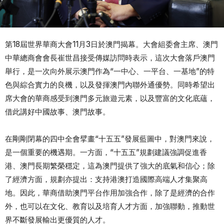
第18屆世界華商大會11月3日於澳門揭幕。大會組委會主席、澳門
中華總商會會長崔世昌接受傳媒訪問時表示，這次大會落戶澳門
舉行，是一次向外展示澳門作為“一中心、一平台、一基地”的特
色與綜合實力的良機，以及發揮澳門內聯外通優勢。同時希望出
席大會的華商感受到澳門多元旅遊元素，以及豐富的文化底蘊，
借此講好中國故事、澳門故事。
在剛剛閉幕的四中全會擘畫“十五五”發展藍圖中，對澳門來說，
是一個重要的機遇期。一方面，“十五五”規劃建議強調促進香
港、澳門長期繁榮穩定，這為澳門提供了強大的底氣和信心；除
了經濟方面，規劃亦提出：支持港澳打造國際高端人才集聚高
地。因此，華商借助澳門平台作用加強合作，除了是經濟的合作
外，也可以在文化、教育以及培育人才方面，加強聯動，推動世
界不斷發展輸出更優質的人才。