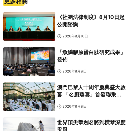
更多相關
《社團法律制度》8月10日起
公開諮詢
2026年8月10日
「魚鱗膠原蛋白肽研究成果」
發佈
2026年8月8日
澳門巴黎人十周年慶典盛大啟
幕 「名廚臻宴」首發聯乘
Twelve 25演繹極致法式風雅
2026年8月8日
世界頂尖擊劍名將到橫琴深度
采風