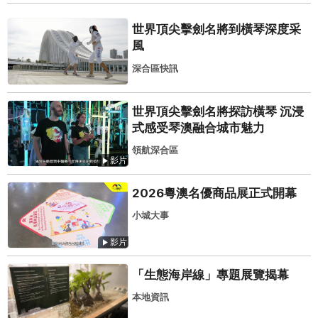
世界頂尖擊劍名將到橫琴深度采
風
深合區快訊
世界頂尖擊劍名將探訪橫琴 沉浸
式感受琴澳融合城市魅力
領航深合區
影片
2026粵澳名優商品展正式開幕
小城大事
影片
「生態海岸線」專題展覽揭幕
本地資訊