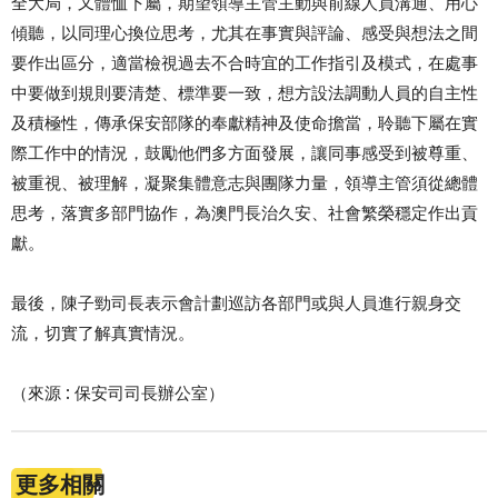
全大局，又體恤下屬，期望領導主管主動與前線人員溝通、用心
傾聽，以同理心換位思考，尤其在事實與評論、感受與想法之間
要作出區分，適當檢視過去不合時宜的工作指引及模式，在處事
中要做到規則要清楚、標準要一致，想方設法調動人員的自主性
及積極性，傳承保安部隊的奉獻精神及使命擔當，聆聽下屬在實
際工作中的情況，鼓勵他們多方面發展，讓同事感受到被尊重、
被重視、被理解，凝聚集體意志與團隊力量，領導主管須從總體
思考，落實多部門協作，為澳門長治久安、社會繁榮穩定作出貢
獻。
最後，陳子勁司長表示會計劃巡訪各部門或與人員進行親身交
流，切實了解真實情況。
（來源 : 保安司司長辦公室）
更多相關