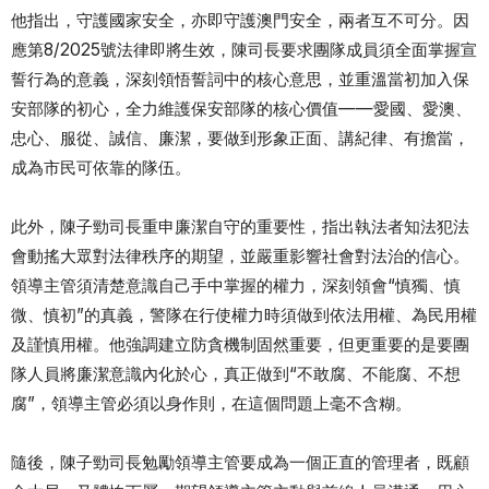
他指出，守護國家安全，亦即守護澳門安全，兩者互不可分。因
應第8/2025號法律即將生效，陳司長要求團隊成員須全面掌握宣
誓行為的意義，深刻領悟誓詞中的核心意思，並重溫當初加入保
安部隊的初心，全力維護保安部隊的核心價值——愛國、愛澳、
忠心、服從、誠信、廉潔，要做到形象正面、講紀律、有擔當，
成為市民可依靠的隊伍。
此外，陳子勁司長重申廉潔自守的重要性，指出執法者知法犯法
會動搖大眾對法律秩序的期望，並嚴重影響社會對法治的信心。
領導主管須清楚意識自己手中掌握的權力，深刻領會“慎獨、慎
微、慎初”的真義，警隊在行使權力時須做到依法用權、為民用權
及謹慎用權。他強調建立防貪機制固然重要，但更重要的是要團
隊人員將廉潔意識內化於心，真正做到“不敢腐、不能腐、不想
腐”，領導主管必須以身作則，在這個問題上毫不含糊。
隨後，陳子勁司長勉勵領導主管要成為一個正直的管理者，既顧