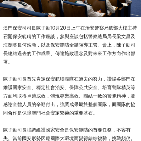
澳門保安司司長陳子勁10月20日上午在治安警察局總部大樓主持
召開保安範疇的工作座談，參與座談包括警察總局局長梁文昌及
海關關長何浩瀚，以及保安範疇全體領導主管。會上，陳子勁司
長總結過去的工作成果、傳達施政理念及對未來工作方向作出部
署。
陳子勁司長首先肯定保安範疇團隊在過去的努力，讚揚各部門在
維護國家安全、穩定社會治安、保障公共安全、培育警隊精英等
方面均取得卓越成效，體現專業高效、團結一致的警隊精神，並
感謝全體人員的辛勤付出，強調成果屬於整個團隊，而團隊的協
同合作是保障澳門社會安定繁榮的重要基石。
陳子勁司長強調維護國家安全是保安範疇的首要任務，不容有
失。當前國安形勢因應國際大環境而變得錯綜複雜，挑戰頻仍。