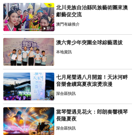
北川羌族自治縣民族藝術團來澳
獻藝促交流
澳門有線推介
影片
澳六青少年突圍全球綜藝選拔
本地資訊
七月尾聲遇八月開篇！天沐河畔
音樂會續寫夏夜滾燙浪漫
深合區快訊
當琴聲遇見花火：郎朗奏響橫琴
長隆夏夜
深合區快訊