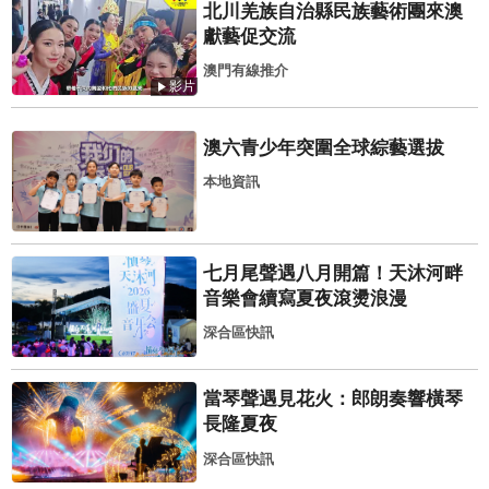
北川羌族自治縣民族藝術團來澳
獻藝促交流
澳門有線推介
影片
澳六青少年突圍全球綜藝選拔
本地資訊
七月尾聲遇八月開篇！天沐河畔
音樂會續寫夏夜滾燙浪漫
深合區快訊
當琴聲遇見花火：郎朗奏響橫琴
長隆夏夜
深合區快訊