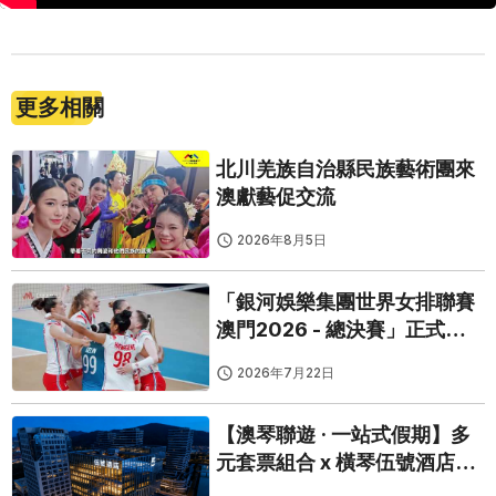
更多相關
北川羌族自治縣民族藝術團來
澳獻藝促交流
2026年8月5日
「銀河娛樂集團世界女排聯賽
澳門2026 - 總決賽」正式開
鑼
2026年7月22日
【澳琴聯遊 · 一站式假期】多
元套票組合 x 橫琴伍號酒店｜
睇Show食玩瞓，一票搞掂！