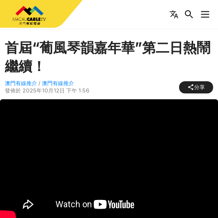
首屆“葡風琴韻嘉年華”第二日熱鬧
繼續！
澳門有線推介
/
澳門有線推介
分享
發佈於
2025年10月12日 下午 1:56