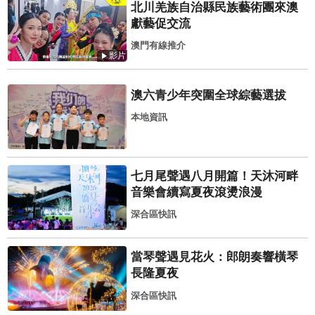
北川羌族自治縣民族藝術團來澳
獻藝促交流
澳門有線推介
影片
澳六青少年突圍全球綜藝選拔
本地資訊
七月尾聲遇八月開篇！天沐河畔
音樂會續寫夏夜滾燙浪漫
深合區快訊
當琴聲遇見花火：郎朗奏響橫琴
長隆夏夜
深合區快訊