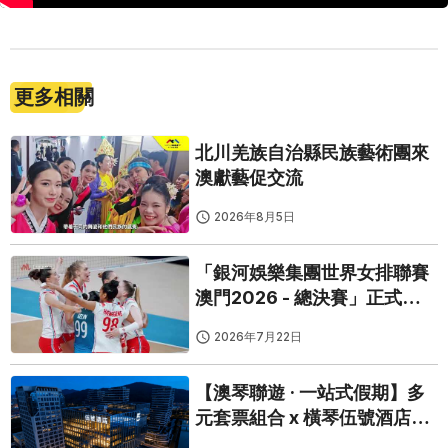
更多相關
北川羌族自治縣民族藝術團來
澳獻藝促交流
2026年8月5日
「銀河娛樂集團世界女排聯賽
澳門2026 - 總決賽」正式開
鑼
2026年7月22日
【澳琴聯遊 · 一站式假期】多
元套票組合 x 橫琴伍號酒店｜
睇Show食玩瞓，一票搞掂！