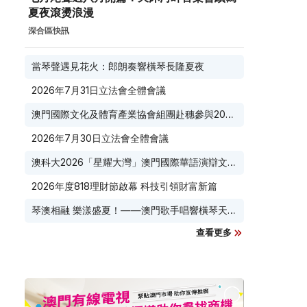
夏夜滾燙浪漫
深合區快訊
當琴聲遇見花火：郎朗奏響橫琴長隆夏夜
2026年7月31日立法會全體會議
澳門國際文化及體育產業協會組團赴穗參與2026
廣東優品展
2026年7月30日立法會全體會議
澳科大2026「星耀大灣」澳門國際華語演辯文化
節榮耀收官
2026年度818理財節啟幕 科技引領財富新篇
琴澳相融 樂漾盛夏！——澳門歌手唱響橫琴天沐
河畔
查看更多