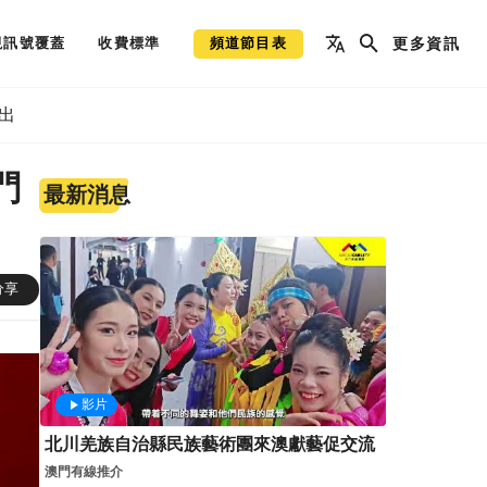
視訊號覆蓋
收費標準
頻道節目表
更多資訊
出
門
最新消息
分享
影片
北川羌族自治縣民族藝術團來澳獻藝促交流
澳門有線推介