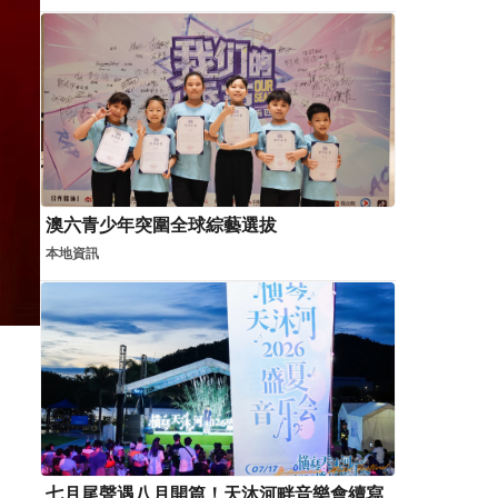
澳六青少年突圍全球綜藝選拔
本地資訊
七月尾聲遇八月開篇！天沐河畔音樂會續寫