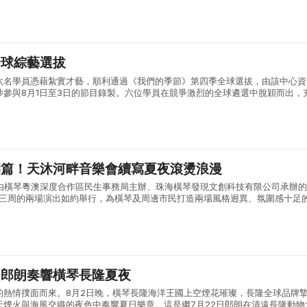
全球綜藝選拔
六名學員憑藉紮實才藝，順利通過《我們的季節》第四季全球選拔，由該中心資
沙參與8月1日至3日的節目錄製。六位學員在競爭激烈的全球遴選中脫穎而出，
術素養與綜合能力。 《我們的季節》由內地權威主流媒體湖南廣播電視台打造
開篇！天沐河畔音樂會續寫夏夜滾燙浪漫
:30，由橫琴粵澳深度合作區民生事務局主辦、珠海橫琴發現文創科技有限公司承辦
會第三周的兩場演出如約舉行，為橫琴及周邊市民打造兩場風格迥異、氛圍感十足
日首場演出，漫天晚霞鋪滿天沐河上空，晚風褪去白日暑氣，送來屢屢清涼，輕..
：郎朗奏響橫琴長隆夏夜
的熱情撲面而來。8月2日晚，橫琴長隆海洋王國上空煙花璀璨，長隆全球品牌
天煙火與海風交織的夜色中奏響夏日樂章。這是繼7月22日郎朗在清遠長隆動物