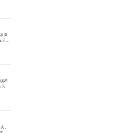
深導
充分
，屬大
的橫琴
的沈浸
.
摯友、
大越