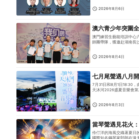
2026年8月6日
澳六青少年突圍
澳門練習生藝能培訓中心
師團帶隊，獲邀赴湖南長
體現澳門青少年出眾的藝
型青少年...
2026年8月4日
七月尾聲遇八月
7月31日和8月1日18
天沐河2026盛夏音樂
式夏日文藝盛宴。7月31
2026年8月3日
當琴聲遇見花火
伶仃洋的海風交織著夏日
國際知名鋼琴家郎朗在漫