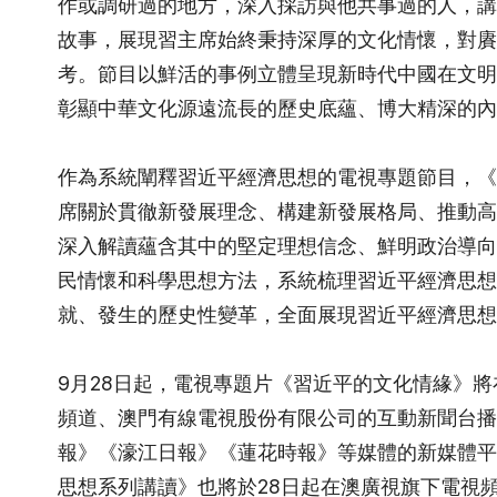
作或調研過的地方，深入採訪與他共事過的人，講
故事，展現習主席始終秉持深厚的文化情懷，對賡
考。節目以鮮活的事例立體呈現新時代中國在文明
彰顯中華文化源遠流長的歷史底蘊、博大精深的內
作為系統闡釋習近平經濟思想的電視專題節目，《
席關於貫徹新發展理念、構建新發展格局、推動高
深入解讀蘊含其中的堅定理想信念、鮮明政治導向
民情懷和科學思想方法，系統梳理習近平經濟思想
就、發生的歷史性變革，全面展現習近平經濟思想
9月28日起，電視專題片《習近平的文化情緣》
頻道、澳門有線電視股份有限公司的互動新聞台播
報》《濠江日報》《蓮花時報》等媒體的新媒體平
思想系列講讀》也將於28日起在澳廣視旗下電視