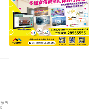
助澳門
的