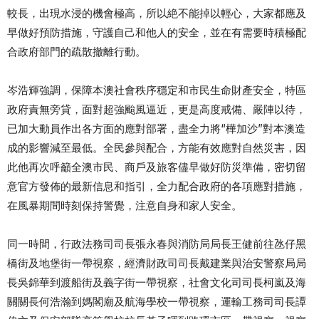
較長，出現水浸的機會極高，所以絶不能掉以輕心，大家都應及
早做好預防措施，守護自己和他人的安全，並在有需要時積極配
合政府部門的疏散撤離行動。
岑浩輝強調，保障本澳社會秩序穩定和市民生命財產安全，特區
政府責無旁貸，面對超強颱風逼近，更是高度戒備、嚴陣以待，
已加大動員作出各方面的應對部署，盡全力將“樺加沙”對本澳造
成的影響減至最低。全民參與配合，方能有效應對自然災害，因
此他再次呼籲全澳市民、商戶及旅客儘早做好防災準備，密切留
意官方發佈的最新信息和指引，全力配合政府的各項應對措施，
在風暴期間時刻保持警覺，注意自身和家人安全。
同一時間，行政法務司司長張永春與消防局局長王健前往氹仔黑
橋街及地堡街一帶視察，經濟財政司司長戴建業與治安警察局局
長吳錦華到渡船街及義字街一帶視察，社會文化司司長柯嵐及海
關關長何浩瀚到媽閣廟及航海學校一帶視察，運輸工務司司長譚