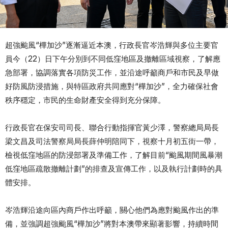
超強颱風“樺加沙”逐漸逼近本澳，行政長官岑浩輝與多位主要官
員今（22）日下午分別到不同低窪地區及撤離區域視察，了解應
急部署，協調落實各項防災工作，並沿途呼籲商戶和市民及早做
好防風防浸措施，與特區政府共同應對“樺加沙”，全力確保社會
秩序穩定，市民的生命財產安全得到充分保障。
行政長官在保安司司長、聯合行動指揮官黃少澤，警察總局局長
梁文昌及司法警察局局長薛仲明陪同下，視察十月初五街一帶，
檢視低窪地區的防浸部署及準備工作，了解目前“颱風期間風暴潮
低窪地區疏散撤離計劃”的排查及宣傳工作，以及執行計劃時的具
體安排。
岑浩輝沿途向區內商戶作出呼籲，關心他們為應對颱風作出的準
備，並強調超強颱風“樺加沙”將對本澳帶來顯著影響，持續時間