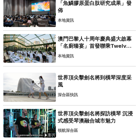
「魚鱗膠原蛋白肽研究成果」發
佈
本地資訊
澳門巴黎人十周年慶典盛大啟幕
「名廚臻宴」首發聯乘Twelve
25演繹極致法式風雅
本地資訊
世界頂尖擊劍名將到橫琴深度采
風
深合區快訊
世界頂尖擊劍名將探訪橫琴 沉浸
式感受琴澳融合城市魅力
領航深合區
影片