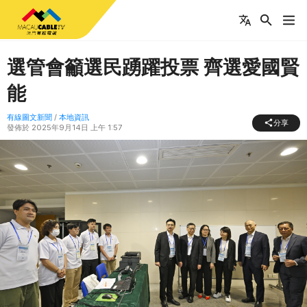
選管會籲選民踴躍投票 齊選愛國賢
能
有線圖文新聞
/
本地資訊
分享
發佈於
2025年9月14日 上午 1:57