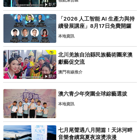
領航深合區
影片
「2026 人工智能 AI 生產力與持
續發展講座」8月17日免費開鑼
本地資訊
北川羌族自治縣民族藝術團來澳
獻藝促交流
澳門有線推介
影片
澳六青少年突圍全球綜藝選拔
本地資訊
七月尾聲遇八月開篇！天沐河畔
音樂會續寫夏夜滾燙浪漫