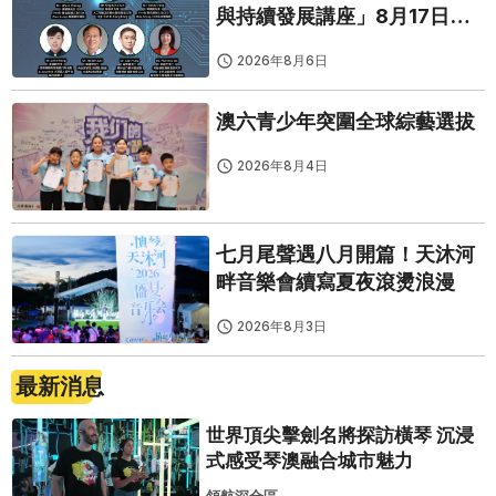
與持續發展講座」8月17日免
費開鑼
2026年8月6日
澳六青少年突圍全球綜藝選拔
2026年8月4日
七月尾聲遇八月開篇！天沐河
畔音樂會續寫夏夜滾燙浪漫
2026年8月3日
最新消息
世界頂尖擊劍名將探訪橫琴 沉浸
式感受琴澳融合城市魅力