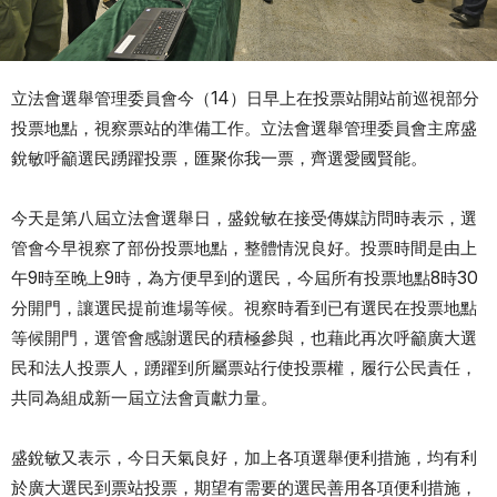
立法會選舉管理委員會今（14）日早上在投票站開站前巡視部分
投票地點，視察票站的準備工作。立法會選舉管理委員會主席盛
銳敏呼籲選民踴躍投票，匯聚你我一票，齊選愛國賢能。
今天是第八屆立法會選舉日，盛銳敏在接受傳媒訪問時表示，選
管會今早視察了部份投票地點，整體情況良好。投票時間是由上
午9時至晚上9時，為方便早到的選民，今屆所有投票地點8時30
分開門，讓選民提前進場等候。視察時看到已有選民在投票地點
等候開門，選管會感謝選民的積極參與，也藉此再次呼籲廣大選
民和法人投票人，踴躍到所屬票站行使投票權，履行公民責任，
共同為組成新一屆立法會貢獻力量。
盛銳敏又表示，今日天氣良好，加上各項選舉便利措施，均有利
於廣大選民到票站投票，期望有需要的選民善用各項便利措施，