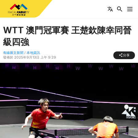
WTT 澳門冠軍賽 王楚欽陳幸同晉
級四強
有線圖文新聞
/
本地資訊
分享
發佈於
2025年9月13日 上午 9:29