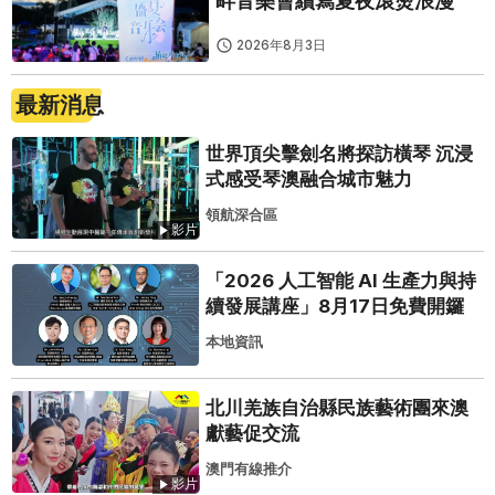
畔音樂會續寫夏夜滾燙浪漫
2026年8月3日
最新消息
世界頂尖擊劍名將探訪橫琴 沉浸
式感受琴澳融合城市魅力
領航深合區
影片
「2026 人工智能 AI 生產力與持
續發展講座」8月17日免費開鑼
本地資訊
北川羌族自治縣民族藝術團來澳
獻藝促交流
澳門有線推介
影片