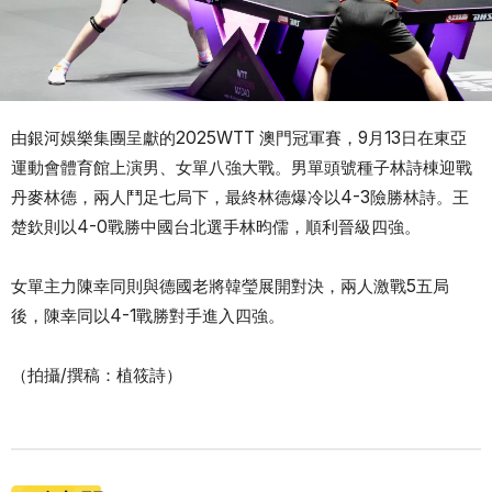
由銀河娛樂集團呈獻的2025WTT 澳門冠軍賽，9月13日在東亞
運動會體育館上演男、女單八強大戰。男單頭號種子林詩棟迎戰
丹麥林德，兩人鬥足七局下，最終林德爆冷以4-3險勝林詩。王
楚欽則以4-0戰勝中國台北選手林昀儒，順利晉級四強。
女單主力陳幸同則與德國老將韓瑩展開對決，兩人激戰5五局
後，陳幸同以4-1戰勝對手進入四強。
（拍攝/撰稿：植筱詩）