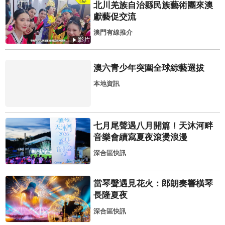
北川羌族自治縣民族藝術團來澳
獻藝促交流
澳門有線推介
影片
澳六青少年突圍全球綜藝選拔
本地資訊
七月尾聲遇八月開篇！天沐河畔
音樂會續寫夏夜滾燙浪漫
深合區快訊
當琴聲遇見花火：郎朗奏響橫琴
長隆夏夜
深合區快訊