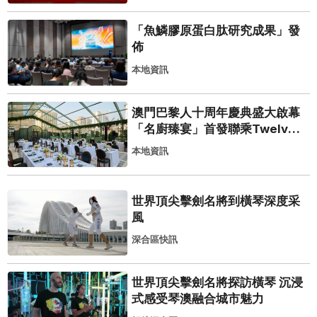
「魚鱗膠原蛋白肽研究成果」發
佈
本地資訊
澳門巴黎人十周年慶典盛大啟幕
「名廚臻宴」首發聯乘Twelve
25演繹極致法式風雅
本地資訊
世界頂尖擊劍名將到橫琴深度采
風
深合區快訊
世界頂尖擊劍名將探訪橫琴 沉浸
式感受琴澳融合城市魅力