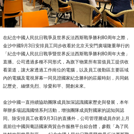
在紀念中國人民抗日戰爭及世界反法西斯戰爭勝利80周年之際，
金沙中國9月3日安排員工同步收看於北京天安門廣場隆重舉行的
「紀念中國人民抗日戰爭暨世界反法西斯戰爭勝利80周年大會」
直播。公司透過多種不同形式，為旗下物業所有當值員工提供收
看渠道，讓大家透過工作崗位的電腦，以及員工後勤區主要區域
內的電腦及電視屏幕一同見證國家紀念勝利的莊嚴時刻，共同銘
記歷史、緬懷先烈、珍愛和平、開創未來。
金沙中國一直持續協助團隊成員加深認識國家歷史與發展，本年
舉辦多場認識國情系列活動，增強團隊成員對國家的認知與認
同。除安排員工收看9月3日的直播外，公司管理層成員亦於上月
底前往中國與葡語國家商貿合作服務平台綜合體，參觀「為了民