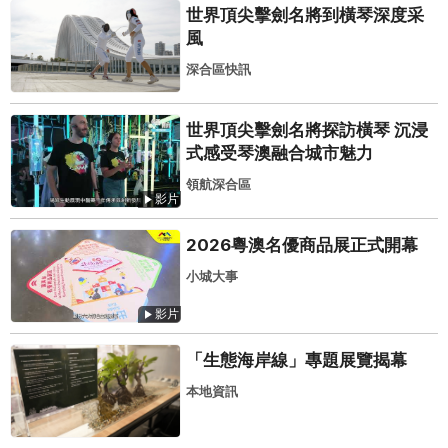
世界頂尖擊劍名將到橫琴深度采
風
深合區快訊
世界頂尖擊劍名將探訪橫琴 沉浸
式感受琴澳融合城市魅力
領航深合區
影片
2026粵澳名優商品展正式開幕
小城大事
影片
「生態海岸線」專題展覽揭幕
本地資訊