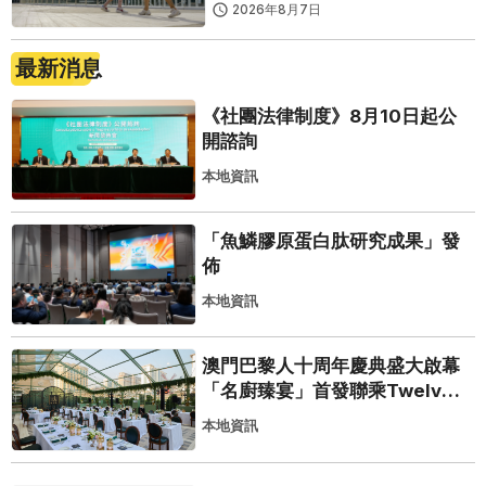
2026年8月7日
最新消息
《社團法律制度》8月10日起公
開諮詢
本地資訊
「魚鱗膠原蛋白肽研究成果」發
佈
本地資訊
澳門巴黎人十周年慶典盛大啟幕
「名廚臻宴」首發聯乘Twelve
25演繹極致法式風雅
本地資訊