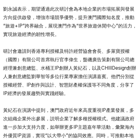
劉永誠表示，期望通過此次研討會為本地企業的市場拓展與發展
方向提供啟發，增強市場競爭優勢，提升澳門國際知名度，推動
“旅遊+IP”跨界融合，展現澳門作為“世界旅遊休閒中心”的活力，
實現旅遊經濟的韌性增長。
研討會邀請到香港專利授權及特許經營協會會長、多萊寶授權
（國際）有限公司首席執行官李偉生，盤磯廣告策劃有限公司總
經理兼創意總監、水桶王IP創辦人黃紀石，以及CHIIIDesign創辦
人兼創意總監劉華智等多位行業專家擔任演講嘉賓。他們分別從
授權經營、IP創作與設計、智慧財產權保護等不同角度，分享了
IP經濟的發展趨勢與實踐經驗。
黃紀石在演講中提到，澳門政府近年來高度重視IP產業發展，多
次組織企業外出參展，説明企業了解多種授權模式。他建議政府
進一步加大支持力度，如舉辦更多IP主題嘉年華活動，彙聚海內
外優質IP資源，實現“以大帶小”的協同效應。同時，可推動本地