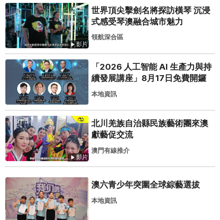
世界頂尖擊劍名將探訪橫琴 沉浸
式感受琴澳融合城市魅力
領航深合區
影片
「2026 人工智能 AI 生產力與持
續發展講座」8月17日免費開鑼
本地資訊
北川羌族自治縣民族藝術團來澳
獻藝促交流
澳門有線推介
影片
澳六青少年突圍全球綜藝選拔
本地資訊