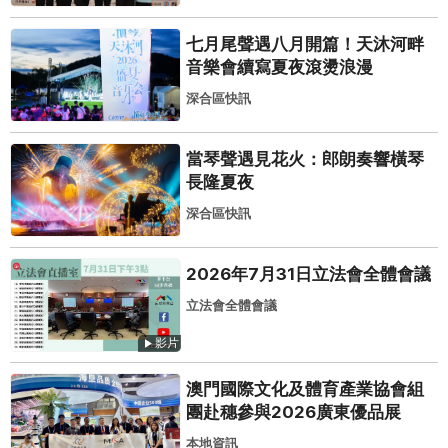
七月尾聲遇八月開篇！天沐河畔
音樂會續寫夏夜滾燙浪漫
深合區快訊
當琴聲遇見花火：郎朗奏響橫琴
長隆夏夜
深合區快訊
2026年7月31日立法會全體會議
立法會全體會議
影片
澳門國際文化及體育產業協會組
團赴穗參與2026廣東優品展
本地資訊