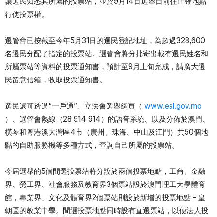
讓選民知悉其所屬的投票站，並於9月14日選舉日前往正確地點
行使投票權。
選管會已按截至今年5月31日的選民登記地址，為超過328,600
名選民分配了指定的投票站。選管會將分批寄出載有選民姓名和
所屬票站等資料的投票通知書，預計至9月上旬完成，請廣大選
民留意信箱，收取投票通知書。
選民還可透過“一戶通”、立法會選舉網頁（
www.eal.gov.mo
）、選管會熱線（28 914 914）的語音系統、以及分佈於澳門、
橫琴和粵港澳大灣區4市（廣州、珠海、中山及江門）共50個地
點的自助服務機等多種方式，查詢自己所屬的投票站。
今屆選舉的5個間選投票站將分設於兩個投票地點，工商、金融
界、勞工界、社會服務及教育界3個票站設於澳門理工大學體育
館，專業界、文化及體育界2個票站則設於新增的投票地點 - 皇
朝區的教業中學。間選投票地點同時設有直選票站，以便法人投