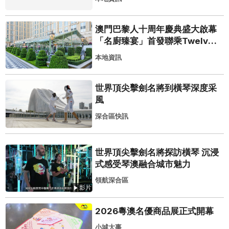
澳門巴黎人十周年慶典盛大啟幕
「名廚臻宴」首發聯乘Twelve
25演繹極致法式風雅
本地資訊
世界頂尖擊劍名將到橫琴深度采
風
深合區快訊
世界頂尖擊劍名將探訪橫琴 沉浸
式感受琴澳融合城市魅力
領航深合區
影片
2026粵澳名優商品展正式開幕
小城大事