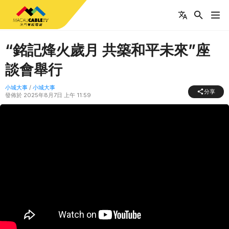
“銘記烽火歲月 共築和平未來”座
談會舉行
小城大事
/
小城大事
分享
發佈於
2025年8月7日 上午 11:59